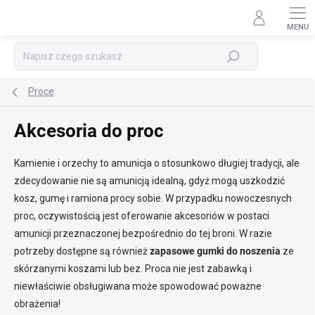
Przejść
do
treści
Szukaj
Proce
Akcesoria do proc
Kamienie i orzechy to amunicja o stosunkowo długiej tradycji, ale
zdecydowanie nie są amunicją idealną, gdyż mogą uszkodzić
kosz, gumę i ramiona procy sobie. W przypadku nowoczesnych
proc, oczywistością jest oferowanie akcesoriów w postaci
amunicji przeznaczonej bezpośrednio do tej broni. W razie
potrzeby dostępne są również
zapasowe gumki do noszenia
ze
skórzanymi koszami lub bez. Proca nie jest zabawką i
niewłaściwie obsługiwana może spowodować poważne
obrażenia!