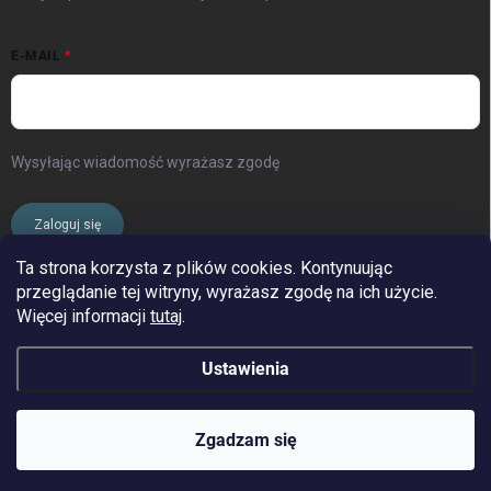
E-MAIL
Wysyłając wiadomość wyrażasz zgodę
warunki ochrony danych
osobowych
Zaloguj się
Ta strona korzysta z plików cookies. Kontynuując
przeglądanie tej witryny, wyrażasz zgodę na ich użycie.
www.streleckyraj.cz
| www.streleckyraj.sk
Więcej informacji
tutaj
.
| www.strzeleckiraj.pl
Ustawienia
Copyright 2026
Strzelecki raj
. Wszystkie prawa zastrzeżone.
Zgadzam się
&
Opracował Shoptet
Odbierz zniżkę 42 zł