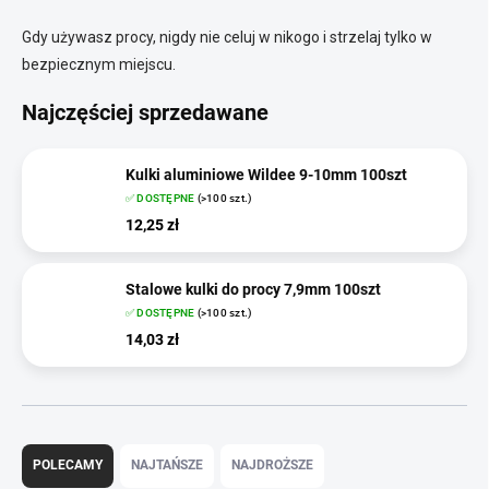
Gdy używasz procy, nigdy nie celuj w nikogo i strzelaj tylko w
bezpiecznym miejscu.
Najczęściej sprzedawane
Kulki aluminiowe Wildee 9-10mm 100szt
✅ DOSTĘPNE
(>100 szt.)
12,25 zł
Stalowe kulki do procy 7,9mm 100szt
✅ DOSTĘPNE
(>100 szt.)
14,03 zł
S
o
POLECAMY
NAJTAŃSZE
NAJDROŻSZE
r