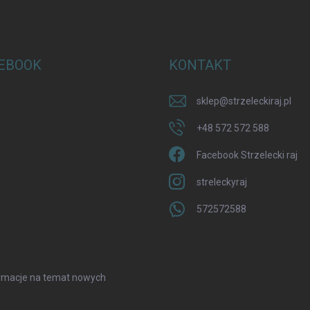
EBOOK
KONTAKT
sklep
@
strzeleckiraj.pl
+48 572 572 588
Facebook Strzelecki raj
streleckyraj
572572588
formacje na temat nowych