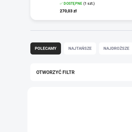
✅ DOSTĘPNE
(1 szt.)
270,03 zł
S
o
POLECAMY
NAJTAŃSZE
NAJDROŻSZE
r
t
o
w
OTWORZYĆ FILTR
a
n
L
i
i
e
s
p
t
r
a
o
p
d
r
u