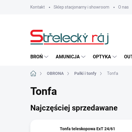
Przejść
Kontakt
Sklep stacjonarny i showroom
O nas
do
treści
BROŃ
AMUNICJA
OPTYKA
OU
Home
OBRONA
Pałki i tonfy
Tonfa
Tonfa
Najczęściej sprzedawane
Tonfa teleskopowa ExT 24/61