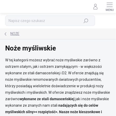
Przejść
do
treści
Szukaj
NOŻE
Noże myśliwskie
W tej kategorii możesz wybrać noże myśliwskie zarówno z
ostrzem stałym, jak i ostrzem zamykającym - w większości
wykonane ze stali damasceńskiej i D2. W ofercie znajdują się
noże myśliwskie renomowanych światowych producentów,
którzy posiadają wieloletnie doświadczenie w produkcji noży
myśliwskich i myśliwskich. W ofercie znajdziesz noże myśliwskie
zarówno
wykonane ze stali damasceńskiej
jak i noże myśliwskie
wykonane ze znanych nam stali
nadających się do celów
myśliwskich
silny>< rozpiętość>. Nasze noże kieszonkowe i