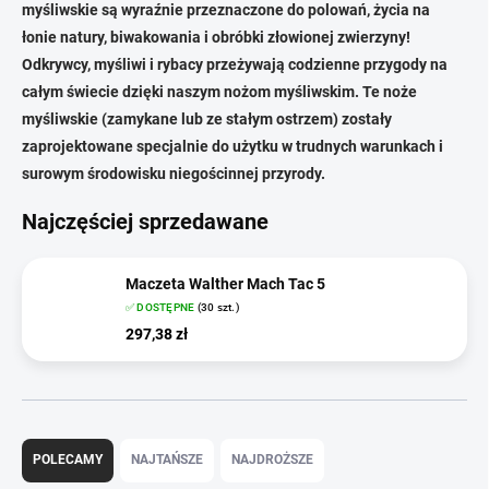
myśliwskie są wyraźnie przeznaczone do polowań, życia na
łonie natury, biwakowania i obróbki złowionej zwierzyny!
Odkrywcy, myśliwi i rybacy przeżywają codzienne przygody na
całym świecie dzięki naszym nożom myśliwskim. Te noże
myśliwskie (zamykane lub ze stałym ostrzem) zostały
zaprojektowane specjalnie do użytku w trudnych warunkach i
surowym środowisku niegościnnej przyrody.
Najczęściej sprzedawane
Maczeta Walther Mach Tac 5
✅ DOSTĘPNE
(30 szt.)
297,38 zł
S
o
POLECAMY
NAJTAŃSZE
NAJDROŻSZE
r