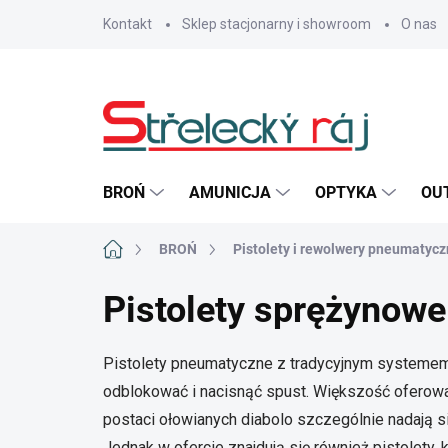
Przejść
Kontakt
Sklep stacjonarny i showroom
O nas
do
treści
BROŃ
AMUNICJA
OPTYKA
OU
Home
BROŃ
Pistolety i rewolwery pneumatyc
Pistolety sprężynowe
Pistolety pneumatyczne z tradycyjnym systeme
odblokować i nacisnąć spust. Większość oferowan
postaci ołowianych diabolo szczególnie nadają si
Jednak w ofercie znajdują się również pistolety, 