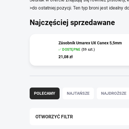
>
do ostatniej pozycji. Ten typ broni jest idealny
Najczęściej sprzedawane
Zásobník Umarex UX Canex 5,5mm
✅ DOSTĘPNE
(59 szt.)
21,08 zł
S
o
POLECAMY
NAJTAŃSZE
NAJDROŻSZE
r
t
o
w
OTWORZYĆ FILTR
a