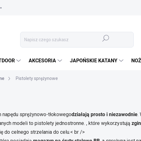
Szukaj
TDOOR
AKCESORIA
JAPOŃSKIE KATANY
NOŻ
zne
Pistolety sprężynowe
m napędu sprężynowo-tłokowego
działają prosto i niezawodnie
.
ych modeli to pistolety jednostronne. , które wykorzystują
zgin
ę do celnego strzelania do celu.
< br />
które posiadają
magazyn na śruty stalowe BB
, a sprężyna jest 