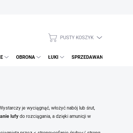
PUSTY KOSZYK
KOSZYK
E
OBRONA
ŁUKI
SPRZEDAWANE MARKI
 Wystarczy je wyciągnąć, włożyć nabój lub śrut,
anie lufy
do rozciągania, a dzięki amunicji w
naciągnięta przez
< strong>cofanie śruby</ strong