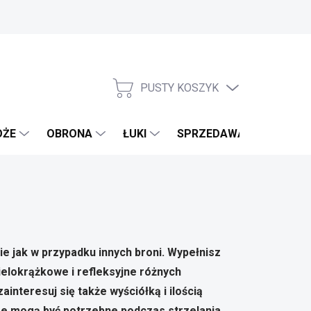
PUSTY KOSZYK
KOSZYK
OŻE
OBRONA
ŁUKI
SPRZEDAWANE MARKI
ie jak w przypadku innych broni. Wypełnisz
elokrążkowe i refleksyjne
różnych
zainteresuj się także
wyściółką i ilością
óre mogą być potrzebne podczas strzelania,