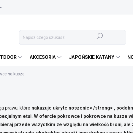
Szukaj
TDOOR
AKCESORIA
JAPOŃSKIE KATANY
N
wce na kusze
a prawu, które
nakazuje ukryte noszenie< /strong>
, podobn
pecjalnym etui. W ofercie
pokrowce i pokrowce na kusze wi
dobieraj przede wszystkim ze względu na wielkość broni, ale 
wywać strzały, ekstraktor strzał i inne drobne rzeczy, kt