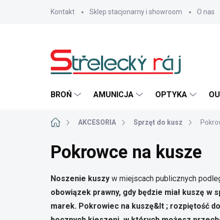
Przejść
Kontakt
Sklep stacjonarny i showroom
O nas
do
treści
BROŃ
AMUNICJA
OPTYKA
OU
Home
AKCESORIA
Sprzęt do kusz
Pokro
Pokrowce na kusze
Noszenie kuszy
w miejscach publicznych podleg
obowiązek prawny, gdy będzie miał kuszę w s
marek.
Pokrowiec na kuszę
&lt ; rozpiętość 
bocznych kieszeni
, w których możesz przecho