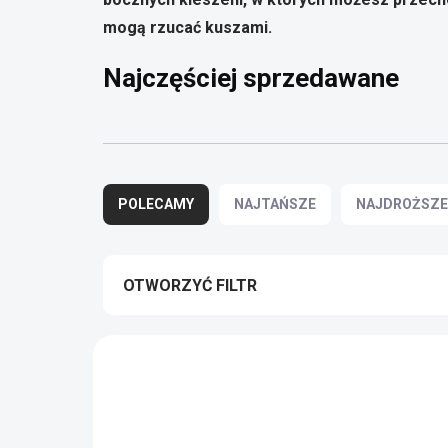
mogą rzucać kuszami.
Najczęściej sprzedawane
S
o
POLECAMY
NAJTAŃSZE
NAJDROŻSZE
r
t
o
w
OTWORZYĆ FILTR
a
n
L
i
i
e
s
p
t
r
a
o