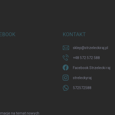
y
EBOOK
KONTAKT
sklep
@
strzeleckiraj.pl
+48 572 572 588
Facebook Strzelecki raj
streleckyraj
572572588
formacje na temat nowych