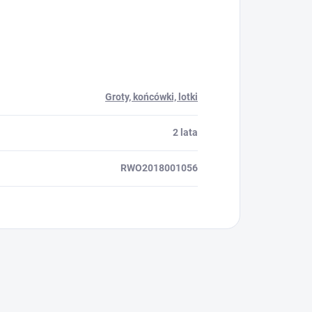
Groty, końcówki, lotki
2 lata
RWO2018001056