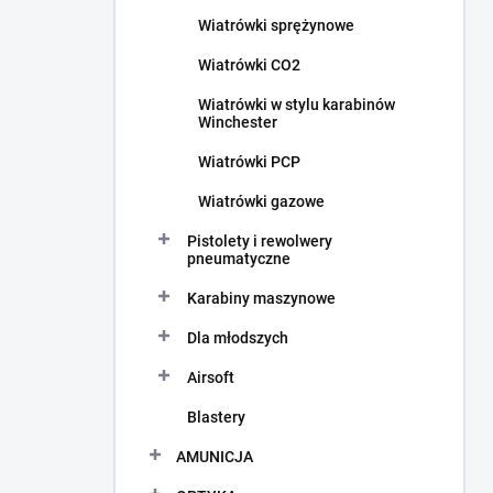
c
Wiatrówki sprężynowe
z
n
Wiatrówki CO2
y
Wiatrówki w stylu karabinów
Winchester
Wiatrówki PCP
Wiatrówki gazowe
Pistolety i rewolwery
pneumatyczne
Karabiny maszynowe
Dla młodszych
Airsoft
Blastery
AMUNICJA