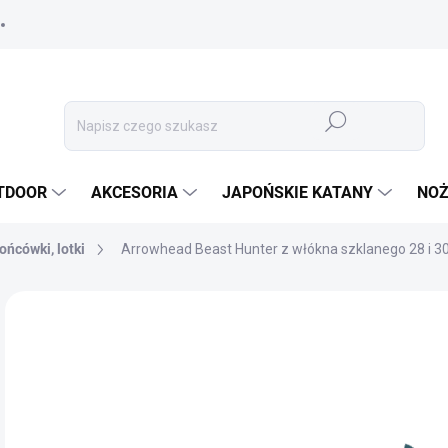
Szukaj
TDOOR
AKCESORIA
JAPOŃSKIE KATANY
NOŻ
końcówki, lotki
Arrowhead Beast Hunter z włókna szklanego 28 i 3
MARKA:
BEAST HUNTER
2,
2,2
Cen
✅ 
jedn
OPC