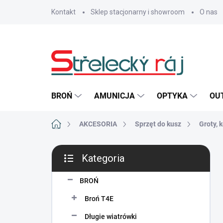
Przejść
Kontakt
Sklep stacjonarny i showroom
O nas
do
treści
BROŃ
AMUNICJA
OPTYKA
OU
Home
AKCESORIA
Sprzęt do kusz
Groty, 
P
Kategoria
a
Pominąć
s
kategorie
e
BROŃ
k
Broń T4E
b
o
Długie wiatrówki