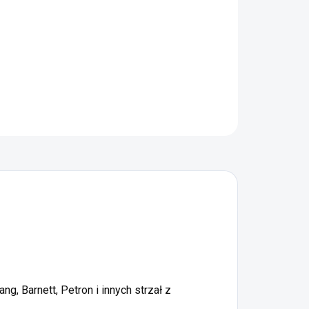
−
+
Dodaj do koszyka
ZADAJ PYTANIE
POWIADOM MNIE
g, Barnett, Petron i innych strzał z