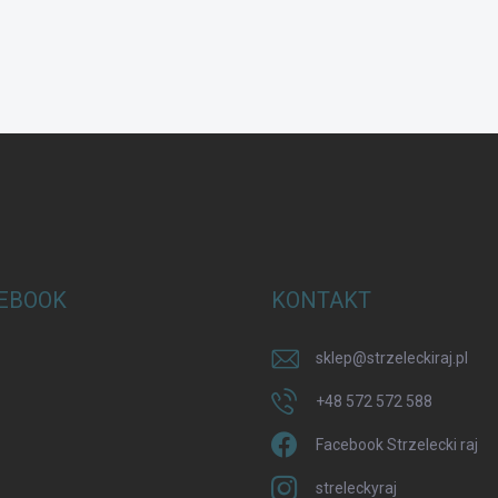
EBOOK
KONTAKT
sklep
@
strzeleckiraj.pl
+48 572 572 588
Facebook Strzelecki raj
streleckyraj