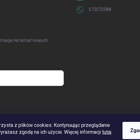
572572588
formacje na temat nowych
hrony danych osobowych
rzysta z plików cookies. Kontynuując przeglądanie
www.streleckyraj.cz
| www.streleckyraj.sk
| www.strzeleckiraj.pl
Zga
 wyrażasz zgodę na ich użycie. Więcej informacji
tutaj
.