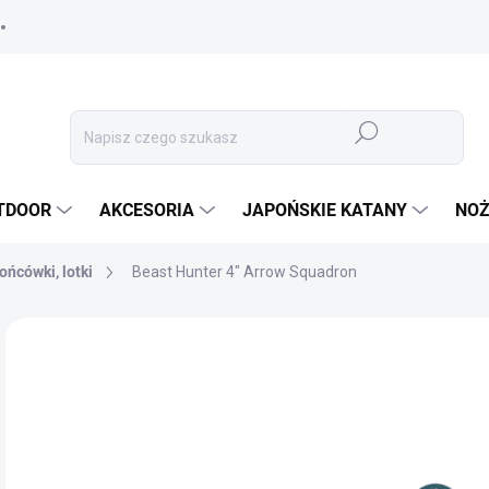
Szukaj
TDOOR
AKCESORIA
JAPOŃSKIE KATANY
NOŻ
końcówki, lotki
Beast Hunter 4" Arrow Squadron
MARKA:
BEAST HUNTER
1,
1,4
Cen
✅ 
jedn
OPC