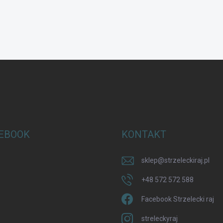
EBOOK
KONTAKT
sklep
@
strzeleckiraj.pl
+48 572 572 588
Facebook Strzelecki raj
streleckyraj