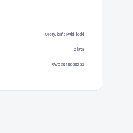
Groty, końcówki, lotki
2 lata
RWO2018000355