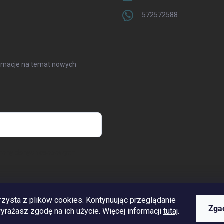
572572588
formacje na temat nowych
hrony danych osobowych
rzysta z plików cookies. Kontynuując przeglądanie
www.streleckyraj.cz
| www.streleckyraj.sk
| www.strzeleckiraj.pl
Zga
 wyrażasz zgodę na ich użycie. Więcej informacji
tutaj
.