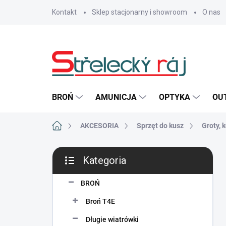
Przejść
Kontakt
Sklep stacjonarny i showroom
O nas
do
treści
BROŃ
AMUNICJA
OPTYKA
OU
Home
AKCESORIA
Sprzęt do kusz
Groty, 
P
Kategoria
a
Pominąć
s
kategorie
e
BROŃ
k
Broń T4E
b
o
Długie wiatrówki