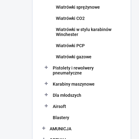
c
Wiatrówki sprężynowe
z
n
Wiatrówki CO2
y
Wiatrówki w stylu karabinów
Winchester
Wiatrówki PCP
Wiatrówki gazowe
Pistolety i rewolwery
pneumatyczne
Karabiny maszynowe
Dla młodszych
Airsoft
Blastery
AMUNICJA