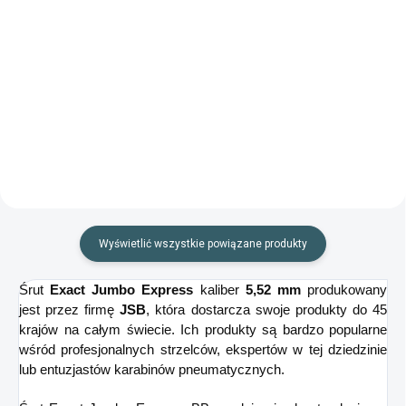
Szczegóły
Do koszyka
Wydajny pistolet pneumatyczny
Sportowy pistolet jednostrzałowy
PCP ze zintegrowanym
na ołowiane diabolo kaliber 5,5
systemem pompowania!
mm!
Wyświetlić wszystkie powiązane produkty
Śrut
Exact Jumbo Express
kaliber
5,52 mm
produkowany
jest przez firmę
JSB
, która dostarcza swoje produkty do 45
krajów na całym świecie. Ich produkty są bardzo popularne
wśród profesjonalnych strzelców, ekspertów w tej dziedzinie
lub entuzjastów karabinów pneumatycznych.