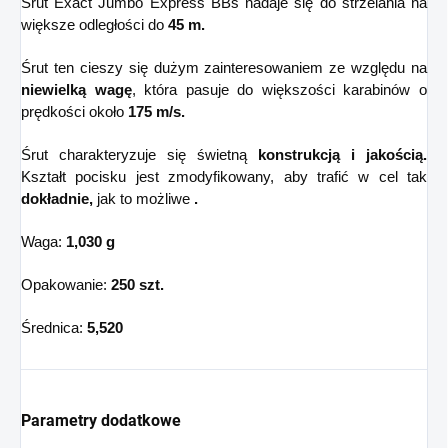
Śrut Exact Jumbo Express BBs nadaje się do strzelania na
większe odległości do
45 m.
Śrut ten cieszy się dużym zainteresowaniem ze względu na
niewielką wagę
, która pasuje do większości karabinów o
prędkości około
175 m/s.
Śrut charakteryzuje się świetną
konstrukcją i jakością.
Kształt pocisku jest zmodyfikowany, aby trafić w cel tak
dokładnie,
jak to możliwe
.
Waga:
1,030 g
Opakowanie:
250 szt.
Średnica:
5,520
Parametry dodatkowe