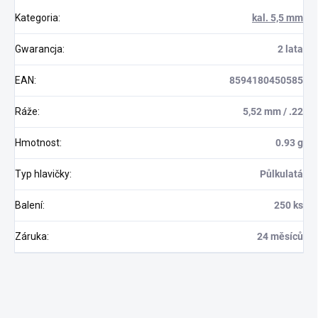
Kategoria
:
kal. 5,5 mm
Gwarancja
:
2 lata
EAN
:
8594180450585
Ráže
:
5,52 mm / .22
Hmotnost
:
0.93 g
Typ hlavičky
:
Půlkulatá
Balení
:
250 ks
Záruka
:
24 měsíců