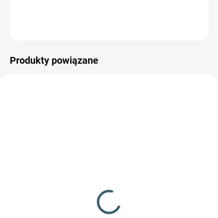
pneumatycznych o słabszych osiągach
ZADAJ PYTANIE
POWIADOM MNIE
Produkty powiązane
✅ DOSTĘPNE
NIEDOSTĘPNE
(29 szt.)
Pistolet pneumatyczny
Pistolet pneumatyczny
Crosman 1322
Crosman 2240
kal.5,5mm
kal.5,5mm
469,18 zł
441,02 zł