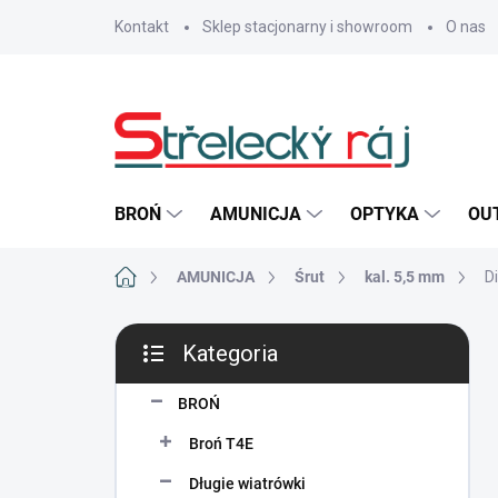
Przejść
Kontakt
Sklep stacjonarny i showroom
O nas
do
treści
BROŃ
AMUNICJA
OPTYKA
OU
Home
AMUNICJA
Śrut
kal. 5,5 mm
D
P
Kategoria
a
Pominąć
s
kategorie
e
BROŃ
k
Broń T4E
b
o
Długie wiatrówki