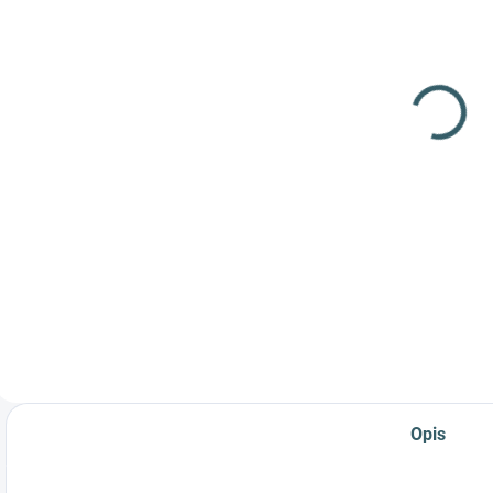
(29 szt.)
Pistolet
P
Pistolet
pneumatyczny
pneumatyczny
Crosman 1322
Crosman 2240
kal.5,5mm
471,52 zł
4
kal.5,5mm
443,22 zł
Szczegóły
Do koszyka
Wydajny pistolet
W
Sportowy pistolet
pneumatyczny
p
jednostrzałowy na
PCP ze
d
ołowiane diabolo
zintegrowanym
ś
kaliber 5,5 mm!
systemem
k
pompowania!
Opis