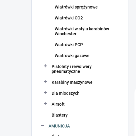
c
Wiatrówki sprężynowe
z
n
Wiatrówki CO2
y
Wiatrówki w stylu karabinów
Winchester
Wiatrówki PCP
Wiatrówki gazowe
Pistolety i rewolwery
pneumatyczne
Karabiny maszynowe
Dla młodszych
Airsoft
Blastery
AMUNICJA