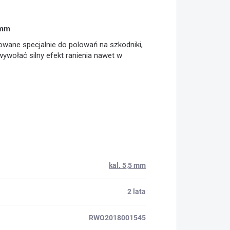
 mm
towane specjalnie do polowań na szkodniki,
ywołać silny efekt ranienia nawet w
kal. 5,5 mm
2 lata
RWO2018001545