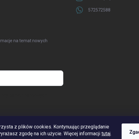
572572588
formacje na temat nowych
hrony danych osobowych
rzysta z plików cookies. Kontynuując przeglądanie
www.streleckyraj.cz
| www.streleckyraj.sk
| www.strzeleckiraj.pl
Zga
 wyrażasz zgodę na ich użycie. Więcej informacji
tutaj
.