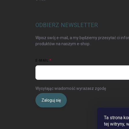
ODBIERZ NEWSLETTER
Wpisz swój e-mail, a my będziemy przesyłać ci in
produktów na naszym e-shop.
E-MAIL
Wysyłając wiadomość wyrażasz zgodę
warunki oc
Zaloguj się
Ta strona ko
tej witryny,