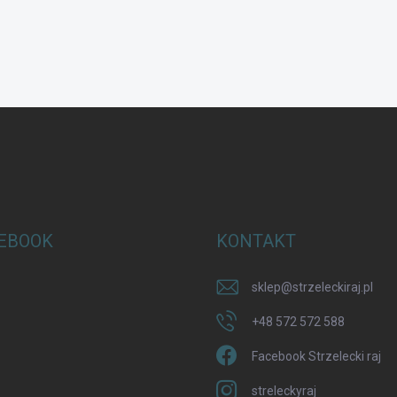
EBOOK
KONTAKT
sklep
@
strzeleckiraj.pl
+48 572 572 588
Facebook Strzelecki raj
streleckyraj