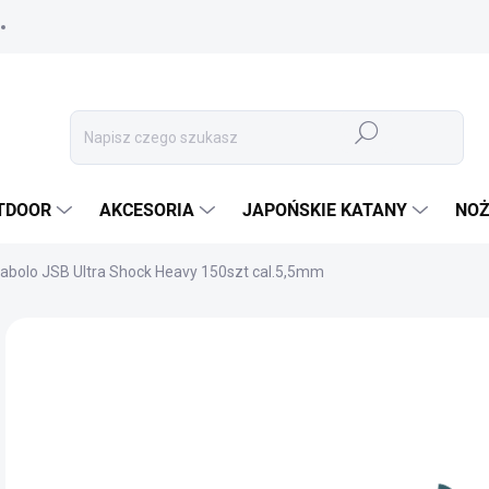
Szukaj
TDOOR
AKCESORIA
JAPOŃSKIE KATANY
NOŻ
iabolo JSB Ultra Shock Heavy 150szt cal.5,5mm
MARKA:
JSB
35
29,
Cen
NI
jedn
OPC