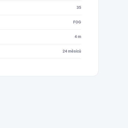
35
FOG
4 m
24 měsíců