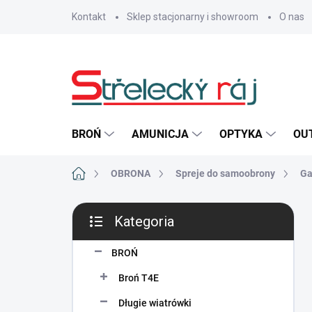
Przejść
Kontakt
Sklep stacjonarny i showroom
O nas
do
treści
BROŃ
AMUNICJA
OPTYKA
OU
Home
OBRONA
Spreje do samoobrony
Ga
P
Kategoria
a
Pominąć
s
kategorie
e
BROŃ
k
Broń T4E
b
o
Długie wiatrówki