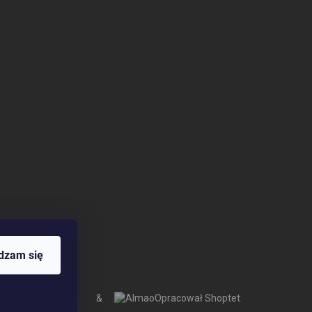
dzam się
&
Opracował Shoptet