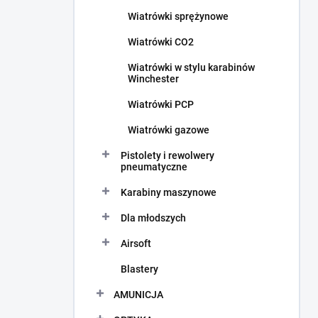
c
Wiatrówki sprężynowe
z
n
Wiatrówki CO2
y
Wiatrówki w stylu karabinów
Winchester
Wiatrówki PCP
Wiatrówki gazowe
Pistolety i rewolwery
pneumatyczne
Karabiny maszynowe
Dla młodszych
Airsoft
Blastery
AMUNICJA