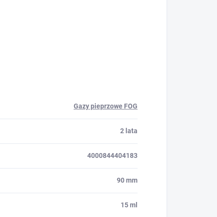
Gazy pieprzowe FOG
2 lata
4000844404183
90 mm
15 ml