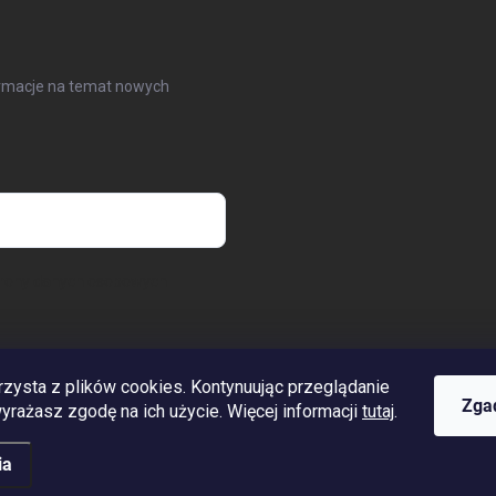
formacje na temat nowych
hrony danych osobowych
rzysta z plików cookies. Kontynuując przeglądanie
www.streleckyraj.cz
| www.streleckyraj.sk
| www.strzeleckiraj.pl
Zga
 wyrażasz zgodę na ich użycie. Więcej informacji
tutaj
.
ia
eżone.