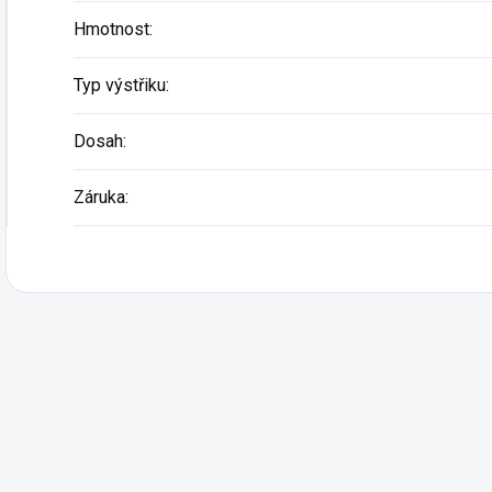
Hmotnost
:
Typ výstřiku
:
Dosah
:
Záruka
: