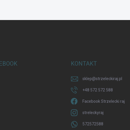
EBOOK
KONTAKT
sklep
@
strzeleckiraj.pl
+48 572 572 588
Facebook Strzelecki raj
streleckyraj
572572588