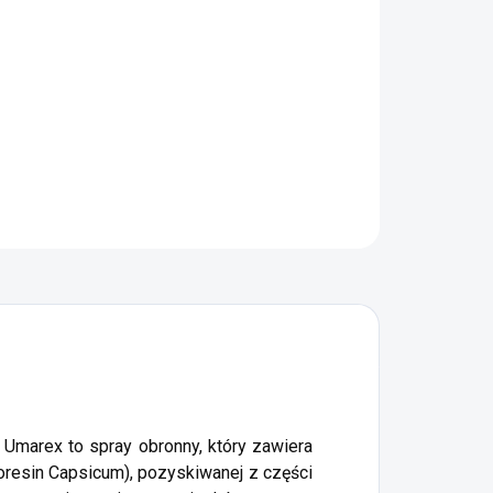
−
+
Dodaj do koszyka
teczny obronny spray przeciwmgielny niemieckiej
my Umarex.
ZADAJ PYTANIE
POWIADOM MNIE
 Umarex to spray obronny, który zawiera
resin Capsicum), pozyskiwanej z części