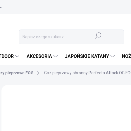
Szukaj
TDOOR
AKCESORIA
JAPOŃSKIE KATANY
NOŻ
zy pieprzowe FOG
Gaz pieprzowy obronny Perfecta Attack OC F
MARKA:
UMAREX
33
27,
Cen
✅ 
jedn
OPC