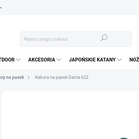
Szukaj
TDOOR
AKCESORIA
JAPOŃSKIE KATANY
NOŻ
ry na pasek
Kabura na pasek Dasta 622
MARKA:
DASTA
58
48,
Cen
✅ 
jedn
OPC