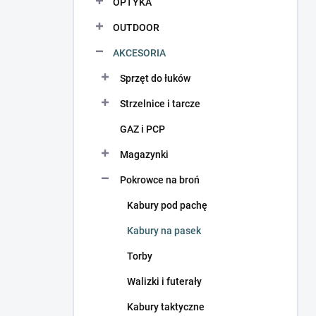
OPTYKA
OUTDOOR
AKCESORIA
Sprzęt do łuków
Strzelnice i tarcze
GAZ i PCP
Magazynki
Pokrowce na broń
Kabury pod pachę
Kabury na pasek
Torby
Walizki i futerały
Kabury taktyczne