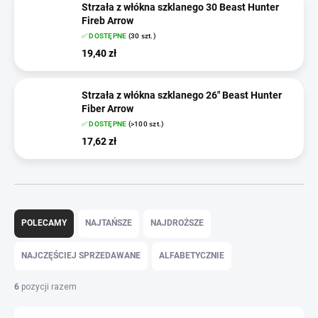
Strzała z włókna szklanego 30 Beast Hunter
Fireb Arrow
✅ DOSTĘPNE
(30 szt.)
19,40 zł
Strzała z włókna szklanego 26" Beast Hunter
Fiber Arrow
✅ DOSTĘPNE
(>100 szt.)
17,62 zł
S
o
POLECAMY
NAJTAŃSZE
NAJDROŻSZE
r
t
NAJCZĘŚCIEJ SPRZEDAWANE
ALFABETYCZNIE
o
w
6
pozycji razem
a
n