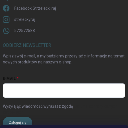
Facebook Strzelecki raj
streleckyraj
572572588
ODBIERZ NEWSLETTER
Wpisz swój e-mail, a my będziemy przesyłać ci informacje na temat
nowych produktów na naszym e-shop.
E-MAIL
Wysyłając wiadomość wyrażasz zgodę
warunki ochrony danych
osobowych
Zaloguj się