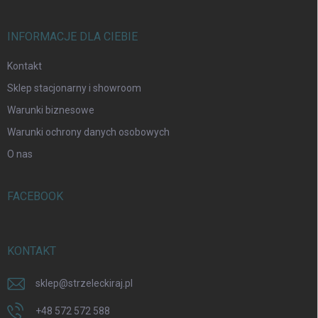
t
y
INFORMACJE DLA CIEBIE
Kontakt
Sklep stacjonarny i showroom
Warunki biznesowe
Warunki ochrony danych osobowych
O nas
FACEBOOK
KONTAKT
sklep
@
strzeleckiraj.pl
+48 572 572 588