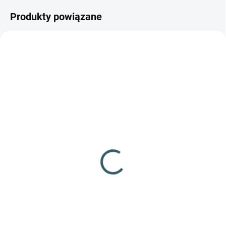
Produkty powiązane
NIEDOSTĘPNE
✅ DOSTĘPNE
(1 szt.)
Wiatrówka Hammerli
Wiatrówka Hammerli
Hunter Force 750 Combo
Hunter Force 900 Combo
kal.4,5
kal.4,5
830,68 zł
883,81 zł
Szczegóły
Do koszyka
Świetne wykonanie i wydajność,
Doskonały karabin
elegancka drewniana kolba i
pneumatyczny z lunetą 6x40 w