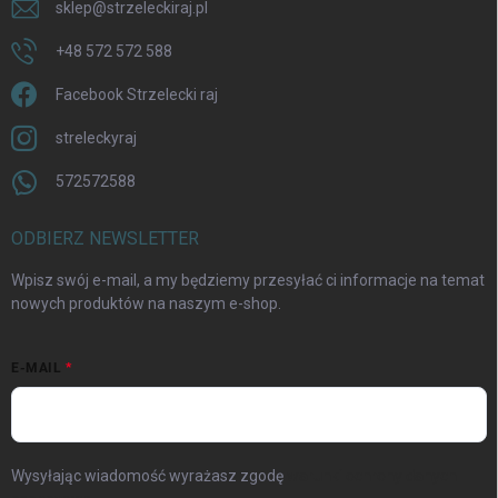
sklep
@
strzeleckiraj.pl
+48 572 572 588
Facebook Strzelecki raj
streleckyraj
572572588
ODBIERZ NEWSLETTER
Wpisz swój e-mail, a my będziemy przesyłać ci informacje na temat
nowych produktów na naszym e-shop.
E-MAIL
Wysyłając wiadomość wyrażasz zgodę
warunki ochrony danych