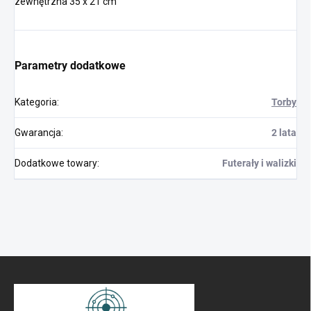
zewnętrzna 35 x 21 cm
Parametry dodatkowe
Kategoria
:
Torby
Gwarancja
:
2 lata
Dodatkowe towary
:
Futerały i walizki
S
t
o
p