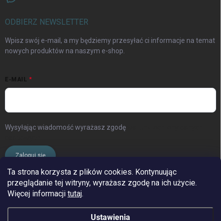
ODBIERZ NEWSLETTER
Wpisz swój e-mail, a my będziemy przesyłać ci informacje na temat
nowych produktów na naszym e-shop.
E-MAIL
Wysyłając wiadomość wyrażasz zgodę
warunki ochrony danych
osobowych
Zaloguj się
Ta strona korzysta z plików cookies. Kontynuując
przeglądanie tej witryny, wyrażasz zgodę na ich użycie.
www.streleckyraj.cz
| www.streleckyraj.sk
Więcej informacji
tutaj
.
| www.strzeleckiraj.pl
Ustawienia