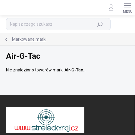
Przejść
do
treści
Szukaj
Markowane marki
Air-G-Tac
Nie znaleziono towarów marki
Air-G-Tac
...
S
t
o
p
k
a