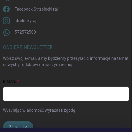
Facebook Strzelecki raj
streleckyraj
572572588
ODBIERZ NEWSLETTER
Wpisz swój e-mail, a my będziemy przesyłać ci informacje na temat
nowych produktów na naszym e-shop.
E-MAIL
Wysyłając wiadomość wyrażasz zgodę
warunki ochrony danych
osobowych
Zaloguj się