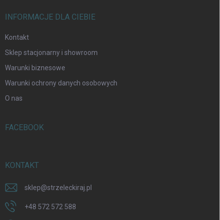
y
INFORMACJE DLA CIEBIE
Kontakt
Sklep stacjonarny i showroom
Warunki biznesowe
Warunki ochrony danych osobowych
O nas
FACEBOOK
KONTAKT
sklep
@
strzeleckiraj.pl
+48 572 572 588