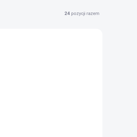
24
pozycji razem
✅ DOSTĘPNE
(37 szt.)
Easton Diamod 235 czarny