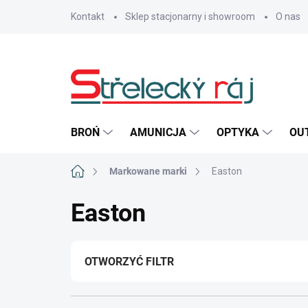
Przejść
Kontakt
Sklep stacjonarny i showroom
O nas
do
treści
BROŃ
AMUNICJA
OPTYKA
OU
Home
Markowane marki
Easton
Easton
OTWORZYĆ FILTR