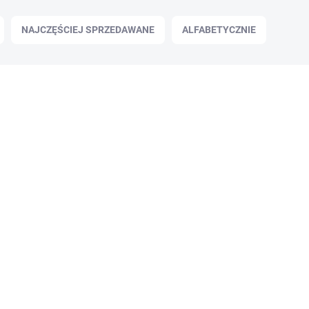
NAJCZĘŚCIEJ SPRZEDAWANE
ALFABETYCZNIE
✅ DOSTĘPNE
(63 szt.)
Arrow carbon 32" Easton Power