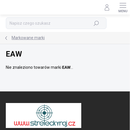
Przejść
do
treści
Szukaj
Markowane marki
EAW
Nie znaleziono towarów marki
EAW
...
S
t
o
p
k
a