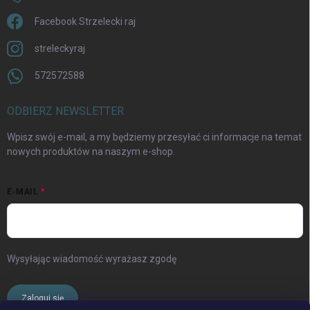
Facebook Strzelecki raj
streleckyraj
572572588
ODBIERZ NEWSLETTER
Wpisz swój e-mail, a my będziemy przesyłać ci informacje na temat
nowych produktów na naszym e-shop.
E-MAIL
Wysyłając wiadomość wyrażasz zgodę
warunki ochrony danych
osobowych
Zaloguj się