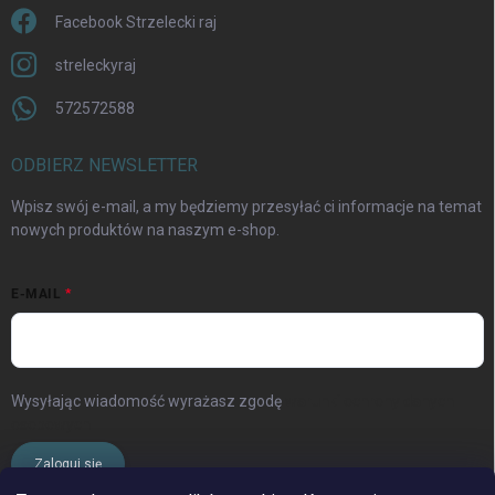
Facebook Strzelecki raj
streleckyraj
572572588
ODBIERZ NEWSLETTER
Wpisz swój e-mail, a my będziemy przesyłać ci informacje na temat
nowych produktów na naszym e-shop.
E-MAIL
Wysyłając wiadomość wyrażasz zgodę
warunki ochrony danych
osobowych
Zaloguj się