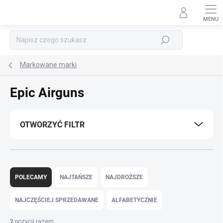
Przejść
do
treści
Szukaj
Markowane marki
Epic Airguns
OTWORZYĆ FILTR
S
o
POLECAMY
NAJTAŃSZE
NAJDROŻSZE
r
t
NAJCZĘŚCIEJ SPRZEDAWANE
ALFABETYCZNIE
o
w
2
pozycji razem