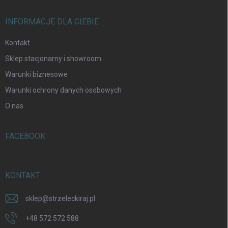
t
y
INFORMACJE DLA CIEBIE
Kontakt
Sklep stacjonarny i showroom
Warunki biznesowe
Warunki ochrony danych osobowych
O nas
FACEBOOK
KONTAKT
sklep
@
strzeleckiraj.pl
+48 572 572 588