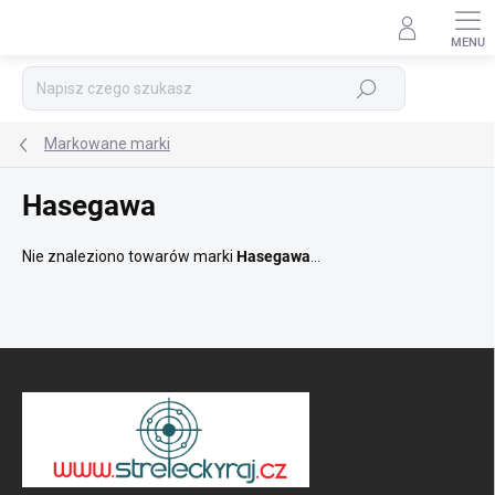
Przejść
do
treści
Szukaj
Markowane marki
Hasegawa
Nie znaleziono towarów marki
Hasegawa
...
S
t
o
p
k
a