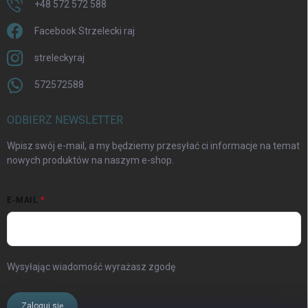
+48 572 572 588
Facebook Strzelecki raj
streleckyraj
572572588
ODBIERZ NEWSLETTER
Wpisz swój e-mail, a my będziemy przesyłać ci informacje na temat
nowych produktów na naszym e-shop.
E-MAIL
Wysyłając wiadomość wyrażasz zgodę
warunki ochrony danych
osobowych
Zaloguj się