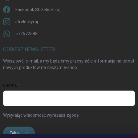
Facebook Strzelecki raj
streleckyraj
572572588
ODBIERZ NEWSLETTER
Wpisz swój e-mail, a my będziemy przesyłać ci informacje na temat
nowych produktów na naszym e-shop.
E-MAIL
Wysyłając wiadomość wyrażasz zgodę
warunki ochrony danych
osobowych
Zaloguj się