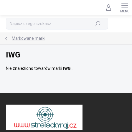
Przejść
do
treści
Szukaj
Markowane marki
IWG
Nie znaleziono towarów marki
IWG
...
S
t
o
p
k
a