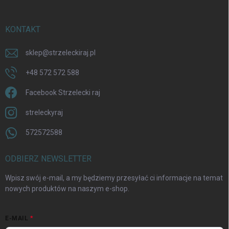
KONTAKT
sklep
@
strzeleckiraj.pl
+48 572 572 588
Facebook Strzelecki raj
streleckyraj
572572588
ODBIERZ NEWSLETTER
Wpisz swój e-mail, a my będziemy przesyłać ci informacje na temat
nowych produktów na naszym e-shop.
E-MAIL