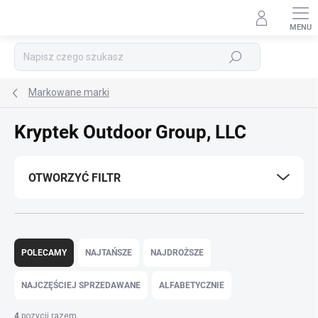
Przejść
do
treści
Szukaj
Markowane marki
Kryptek Outdoor Group, LLC
OTWORZYĆ FILTR
S
o
POLECAMY
NAJTAŃSZE
NAJDROŻSZE
r
t
NAJCZĘŚCIEJ SPRZEDAWANE
ALFABETYCZNIE
o
w
4
pozycji razem