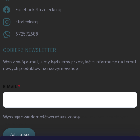
Facebook Strzelecki raj
streleckyraj
572572588
ODBIERZ NEWSLETTER
Wpisz swój e-mail, a my będziemy przesyłać ci informacje na temat
nowych produktów na naszym e-shop.
E-MAIL
Wysyłając wiadomość wyrażasz zgodę
warunki ochrony danych
osobowych
Zaloguj się