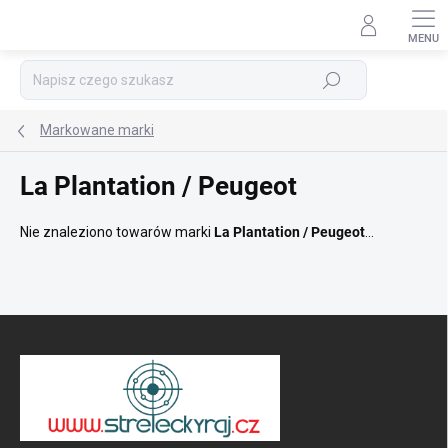
Przejść
do
treści
Szukaj
Markowane marki
La Plantation / Peugeot
Nie znaleziono towarów marki
La Plantation / Peugeot
...
S
t
o
p
k
a