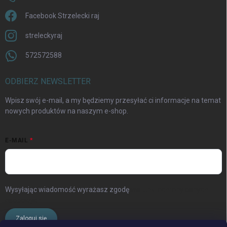
Facebook Strzelecki raj
streleckyraj
572572588
ODBIERZ NEWSLETTER
Wpisz swój e-mail, a my będziemy przesyłać ci informacje na temat
nowych produktów na naszym e-shop.
E-MAIL
Wysyłając wiadomość wyrażasz zgodę
warunki ochrony danych
osobowych
Zaloguj się