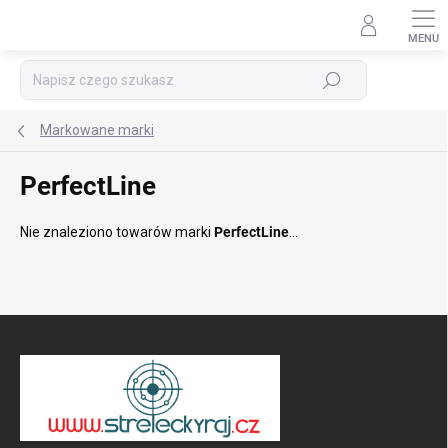
Przejść
do
treści
Szukaj
Markowane marki
PerfectLine
Nie znaleziono towarów marki
PerfectLine
...
S
t
o
p
k
a