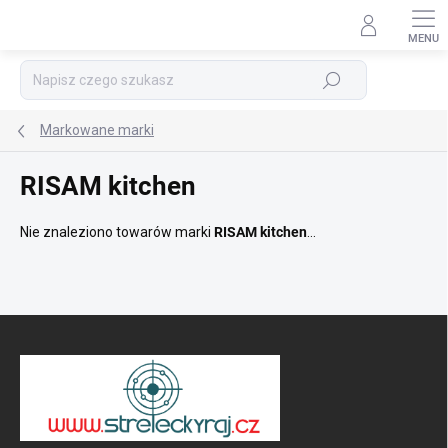
Przejść
do
treści
Szukaj
Markowane marki
RISAM kitchen
Nie znaleziono towarów marki
RISAM kitchen
...
S
t
o
p
k
a