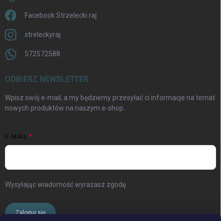
Facebook Strzelecki raj
streleckyraj
572572588
ODBIERZ NEWSLETTER
Wpisz swój e-mail, a my będziemy przesyłać ci informacje na temat
nowych produktów na naszym e-shop.
E-MAIL
Wysyłając wiadomość wyrażasz zgodę
warunki ochrony danych
osobowych
Zaloguj się