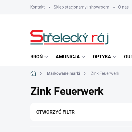
Przejść
Kontakt
Sklep stacjonarny i showroom
O nas
do
treści
BROŃ
AMUNICJA
OPTYKA
OU
Home
Markowane marki
Zink Feuerwerk
Zink Feuerwerk
OTWORZYĆ FILTR