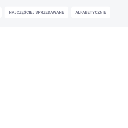
NAJCZĘŚCIEJ SPRZEDAWANE
ALFABETYCZNIE
✅ DOSTĘPNE
(>100 szt.)
Flary Pyro Zink 525 Angel Eyes 1 szt.