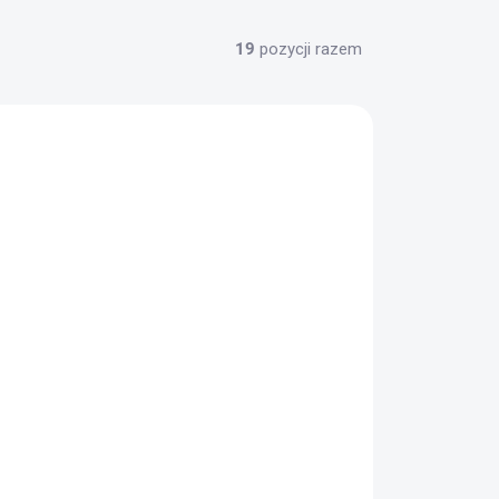
19
pozycji razem
✅ DOSTĘPNE
(>100 szt.)
Odłamek piro 1 szt.