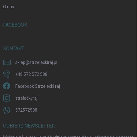
O nas
FACEBOOK
KONTAKT
sklep
@
strzeleckiraj.pl
+48 572 572 588
Facebook Strzelecki raj
streleckyraj
572572588
ODBIERZ NEWSLETTER