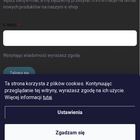
Wpisz swój e-mail, a my będziemy przesyłać ci informacje na temat
nowych produktów na naszym e-shop.
E-MAIL
Wysyłając wiadomość wyrażasz zgodę
warunki ochrony danych
osobowych
Zaloguj się
Ta strona korzysta z plików cookies. Kontynuując
przeglądanie tej witryny, wyrażasz zgodę na ich użycie.
www.streleckyraj.cz
| www.streleckyraj.sk
Więcej informacji
tutaj
.
| www.strzeleckiraj.pl
Ustawienia
Copyright 2026
Strzelecki raj
. Wszystkie prawa zastrzeżone.
Zgadzam się
&
Opracował Shoptet