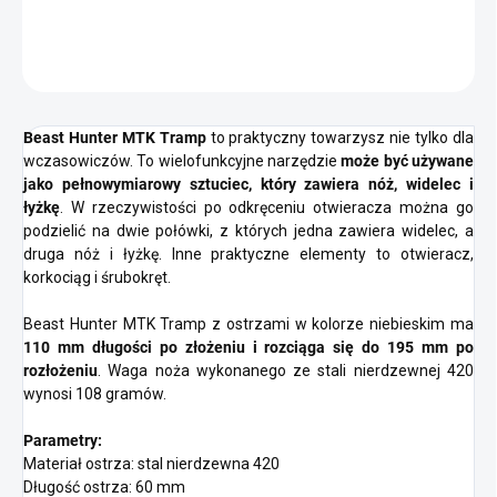
pełnowymiarowy zestaw sztućców.
ZADAJ PYTANIE
POWIADOM MNIE
Beast Hunter MTK Tramp
to praktyczny towarzysz nie tylko dla
wczasowiczów. To wielofunkcyjne narzędzie
może być używane
jako pełnowymiarowy sztuciec, który zawiera nóż, widelec i
łyżkę
. W rzeczywistości po odkręceniu otwieracza można go
podzielić na dwie połówki, z których jedna zawiera widelec, a
druga nóż i łyżkę. Inne praktyczne elementy to otwieracz,
korkociąg i śrubokręt.
Beast Hunter MTK Tramp z ostrzami w kolorze niebieskim ma
110 mm długości po złożeniu i rozciąga się do 195 mm po
rozłożeniu
. Waga noża wykonanego ze stali nierdzewnej 420
wynosi 108 gramów.
Parametry:
Materiał ostrza: stal nierdzewna 420
Długość ostrza: 60 mm