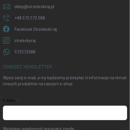
sklep
@
strzeleckiraj.pl
+48 572 572 588
Facebook Strzelecki raj
streleckyraj
572572588
ODBIERZ NEWSLETTER
Wpisz swój e-mail, a my będziemy przesyłać ci informacje na temat
nowych produktów na naszym e-shop.
E-MAIL
Wysyłając wiadomość wyrażasz zgodę
warunki ochrony danych