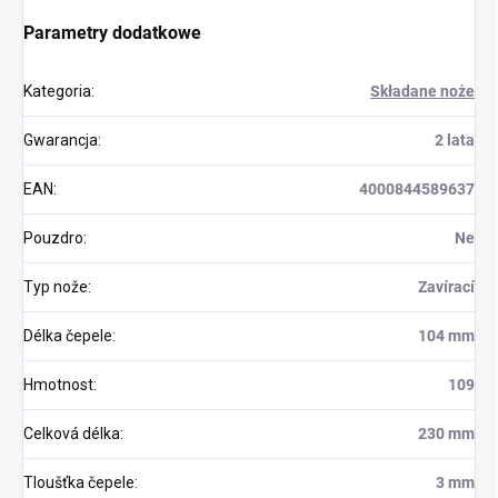
Parametry dodatkowe
Kategoria
:
Składane noże
Gwarancja
:
2 lata
EAN
:
4000844589637
Pouzdro
:
Ne
Typ nože
:
Zavírací
Délka čepele
:
104 mm
Hmotnost
:
109
Celková délka
:
230 mm
Tloušťka čepele
:
3 mm