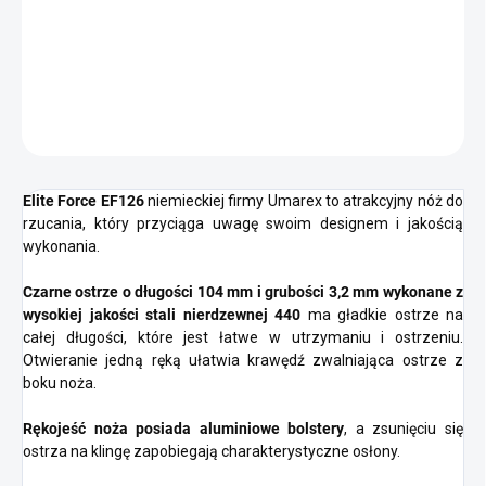
−
+
Dodaj do koszyka
Kieszonkowy nóż do rzucania z wąskim ostrzem firmy Umarex.
ZADAJ PYTANIE
POWIADOM MNIE
Elite Force EF126
niemieckiej firmy Umarex to atrakcyjny nóż do
rzucania, który przyciąga uwagę swoim designem i jakością
wykonania.
Czarne ostrze o długości 104 mm i grubości 3,2 mm wykonane z
wysokiej jakości stali nierdzewnej 440
ma gładkie ostrze na
całej długości, które jest łatwe w utrzymaniu i ostrzeniu.
Otwieranie jedną ręką ułatwia krawędź zwalniająca ostrze z
boku noża.
Rękojeść noża posiada aluminiowe bolstery
, a zsunięciu się
ostrza na klingę zapobiegają charakterystyczne osłony.