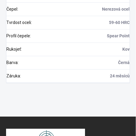
Čepel
:
Nerezová ocel
Tvrdost oceli
:
59-60 HRC
Profil čepele
:
Spear Point
Rukojeť
:
Kov
Barva
:
Černá
Záruka
:
24 měsíců
S
t
o