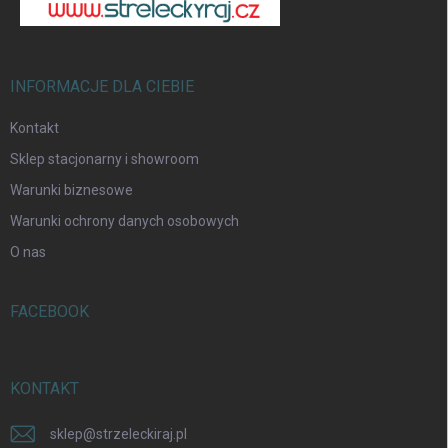
a
INFORMACJE DLA CIEBIE
Kontakt
Sklep stacjonarny i showroom
Warunki biznesowe
Warunki ochrony danych osobowych
O nas
FACEBOOK
KONTAKT
sklep
@
strzeleckiraj.pl