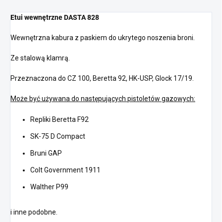
Etui wewnętrzne DASTA 828
Wewnętrzna kabura z paskiem do ukrytego noszenia broni.
Ze stalową klamrą.
Przeznaczona do CZ 100, Beretta 92, HK-USP, Glock 17/19.
Może być używana do następujących pistoletów gazowych:
Repliki Beretta F92
SK-75 D Compact
Bruni GAP
Colt Government 1911
Walther P99
i inne podobne.