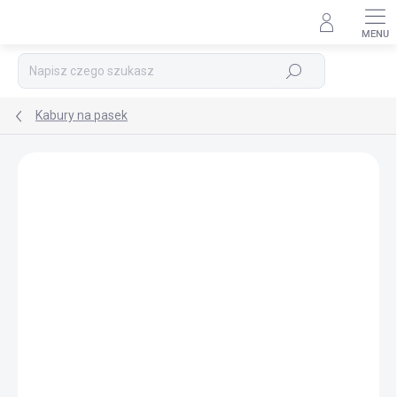
Przejść
do
treści
Szukaj
Kabury na pasek
MARKA:
DASTA