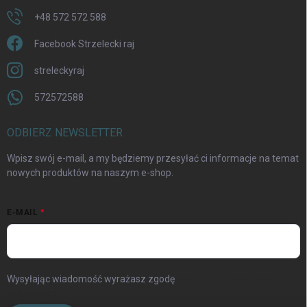
+48 572 572 588
Facebook Strzelecki raj
streleckyraj
572572588
ODBIERZ NEWSLETTER
Wpisz swój e-mail, a my będziemy przesyłać ci informacje na temat
nowych produktów na naszym e-shop.
E-MAIL
Wysyłając wiadomość wyrażasz zgodę
warunki ochrony danych
osobowych