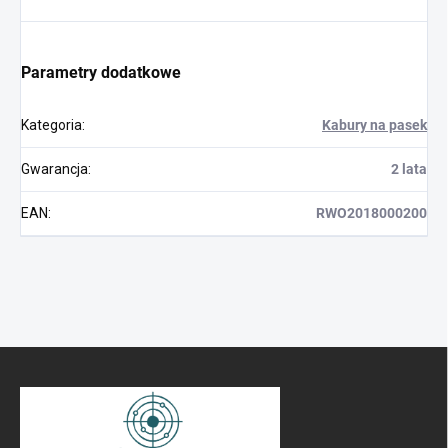
Parametry dodatkowe
Kategoria
:
Kabury na pasek
Gwarancja
:
2 lata
EAN
:
RWO2018000200
S
t
o
p
k