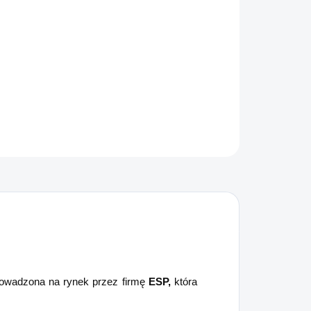
−
+
Dodaj do koszyka
ka teleskopowa 18" w kolorze czarnym do łatwego
enoszenia i profesjonalnego użytku
ZADAJ PYTANIE
POWIADOM MNIE
owadzona na rynek przez firmę
ESP,
która