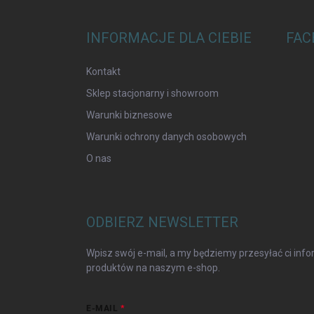
k
a
INFORMACJE DLA CIEBIE
FAC
Kontakt
Sklep stacjonarny i showroom
Warunki biznesowe
Warunki ochrony danych osobowych
O nas
ODBIERZ NEWSLETTER
Wpisz swój e-mail, a my będziemy przesyłać ci in
produktów na naszym e-shop.
E-MAIL