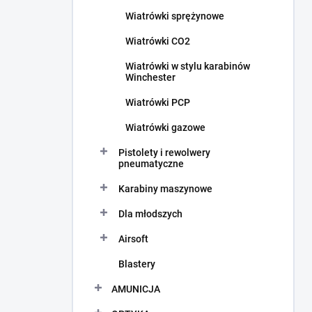
c
Wiatrówki sprężynowe
z
n
Wiatrówki CO2
y
Wiatrówki w stylu karabinów
Winchester
Wiatrówki PCP
Wiatrówki gazowe
Pistolety i rewolwery
pneumatyczne
Karabiny maszynowe
Dla młodszych
Airsoft
Blastery
AMUNICJA