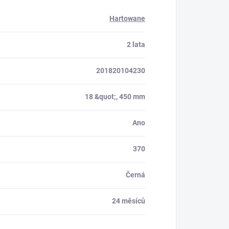
Hartowane
2 lata
201820104230
18 &quot;, 450 mm
Ano
370
Černá
24 měsíců