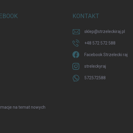
EBOOK
KONTAKT
sklep
@
strzeleckiraj.pl
+48 572 572 588
Facebook Strzelecki raj
streleckyraj
572572588
formacje na temat nowych