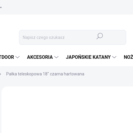
Szukaj
TDOOR
AKCESORIA
JAPOŃSKIE KATANY
NOŻ
Pałka teleskopowa 18" czarna hartowana
MARKA:
ESP
17
146
Cen
✅ 
jedn
OPC