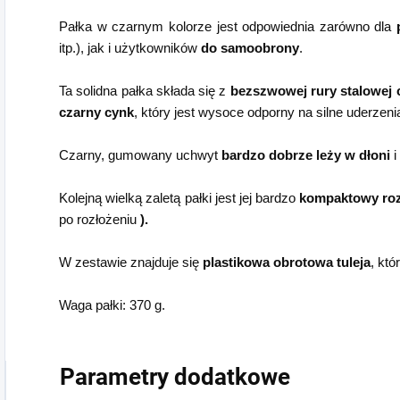
Pałka w czarnym kolorze jest odpowiednia zarówno dla
itp.), jak i użytkowników
do samoobrony
.
Ta solidna pałka składa się z
bezszwowej rury stalowej 
czarny cynk
, który jest wysoce odporny na silne uderzeni
Czarny, gumowany uchwyt
bardzo dobrze leży w dłoni
i
Kolejną wielką zaletą pałki jest jej bardzo
kompaktowy ro
po rozłożeniu
).
W zestawie znajduje się
plastikowa obrotowa tuleja
, któ
Waga pałki: 370 g.
Parametry dodatkowe