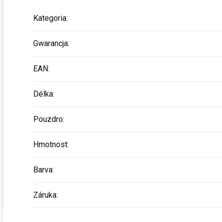
Kategoria
:
Gwarancja
:
EAN
:
Délka
:
Pouzdro
:
Hmotnost
:
Barva
:
Záruka
: