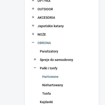
OPTYKA
OUTDOOR
AKCESORIA
Japońskie katany
NOŻE
OBRONA
Paralizatory
Spreje do samoobrony
Pałki i tonfy
Hartowane
Niehartowany
Tonfa
Kajdanki