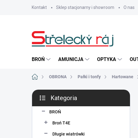
Przejść
Kontakt
Sklep stacjonarny i showroom
O nas
do
treści
BROŃ
AMUNICJA
OPTYKA
OU
Home
OBRONA
Pałki i tonfy
Hartowane
P
Kategoria
a
Pominąć
s
kategorie
e
BROŃ
k
Broń T4E
b
o
Długie wiatrówki