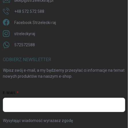
sklep
@
strzeleckiraj.pl
+48 572 572 588
Facebook Strzelecki raj
streleckyraj
572572588
ODBIERZ NEWSLETTER
Wpisz swój e-mail, a my będziemy przesyłać ci informacje na temat
nowych produktów na naszym e-shop.
E-MAIL
Wysyłając wiadomość wyrażasz zgodę
warunki ochrony danych
osobowych