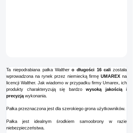
−
+
Dodaj do koszyka
Pałka teleskopowa o długości 16" odpowiednia dla zwykłych
użytkowników
ZADAJ PYTANIE
POWIADOM MNIE
Ta niepodrabiana pałka Walther
o długości 16 cali
została
wprowadzona na rynek przez niemiecką firmę
UMAREX
na
licencji Walther. Jak wiadomo w przypadku firmy Umarex, ich
produkty charakteryzują się bardzo
wysoką jakością
i
precyzją
wykonania.
Pałka przeznaczona jest dla szerokiego grona użytkowników.
Pałka jest idealnym środkiem samoobrony w razie
niebezpieczeństwa.