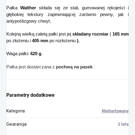
Pałka
Walther
składa się ze stali, gumowanej rękojeści i
głębokiej tekstury zapewniającej zarówno pewny, jak i
antypoślizgowy chwyt.
Kolejną wielką zaletą pałki jest jej
składany rozmiar
(
165 mm
po złożeniu i
405 mm
po rozłożeniu
).
Waga pałki:
420 g
.
Pałka jest dostarczana z
pochwą na pasek
Parametry dodatkowe
Kategoria
:
Niehartowany
Gwarancja
:
2 lata