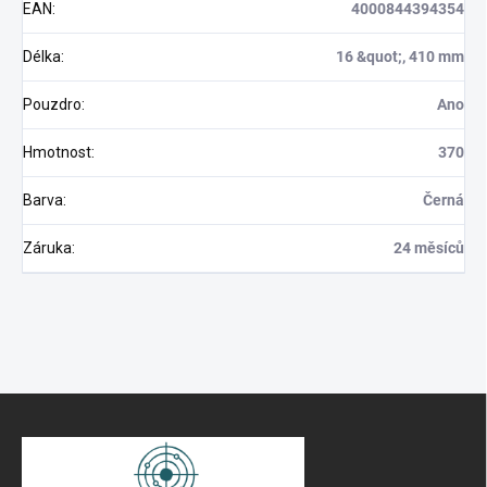
EAN
:
4000844394354
Délka
:
16 &quot;, 410 mm
Pouzdro
:
Ano
Hmotnost
:
370
Barva
:
Černá
Záruka
:
24 měsíců
S
t
o
p