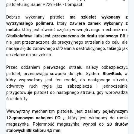
pistoletu Sig Sauer P229 Elite - Compact.
Dobrze wykonany pistolet
ma szkielet wykonany z
wytrzymałego polimeru
, który zawiera
zamek wykonany z
metalu
, który jest również częścią wewnętrznego mechanizmu.
Gładkolufowa lufa jest przeznaczona do śrutu stalowego BB
i
nie jest przeznaczona do precyzyjnego strzelania do celu, ale
nadaje się do zabawnego strzelania destrukcyjnego, takiego jak
strzelanie do puszek itp.
Przed oddaniem pierwszego strzału należy odbezpieczyć
pistolet, przesuwając suwadło do tyłu. System
BlowBack
, w
który wyposażony jest ten model, do następnego strzału,
odwrotny ruch rygla już zabezpiecza i jednocześnie
przygotowuje pistolet do następnego strzału, gdy wprowadza
śrut do lufy.
Wewnętrzny mechanizm pistoletu jest zasilany
pojedynczym
12-gramowym nabojem
, który jest wkładany do ramki
CO
2
magazynka. Pojemność magazynka wynosi do
20 śrutów
stalowych BB kalibru 4,5 mm
.