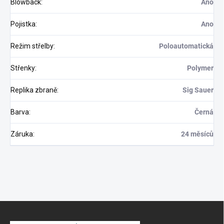
Blowback
:
Ano
Pojistka
:
Ano
Režim střelby
:
Poloautomatická
Střenky
:
Polymer
Replika zbraně
:
Sig Sauer
Barva
:
Černá
Záruka
:
24 měsíců
S
t