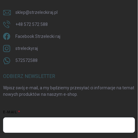
sklep
@
strzeleckiraj.pl
+48 572 572 588
Facebook Strzelecki raj
streleckyraj
572572588
ODBIERZ NEWSLETTER
Wpisz swój e-mail, a my będziemy przesyłać ci informacje na temat
nowych produktów na naszym e-shop.
E-MAIL