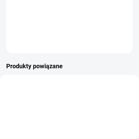
−
+
Dodaj do koszyka
Replika Sig Sauer P229 z systemem BlowBack!
ZADAJ PYTANIE
POWIADOM MNIE
Produkty powiązane
NIEDOSTĘPNE
✅ DOSTĘPNE
(32 szt.)
Strzelba nr 10 300 sztuk