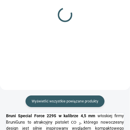
Śrut nr 11 300 sztuk kal.
kal. 4,46 mm
4,5 mm
13,32 zł
13,32 zł
Szczegóły
Do koszyka
Wysokiej jakości śrut stalowy
Strzelby czeskiego producenta
produkcji czeskiej
przeznaczone do strzelania z
klasycznych pistoletów
pneumatycznych
Wyświetlić wszystkie powiązane produkty
Bruni Special Force 229S w kalibrze 4,5 mm
włoskiej firmy
BruniGuns to atrakcyjny pistolet
, którego nowoczesny
CO
2
design jest silnie inspirowany wyglądem kompaktowego