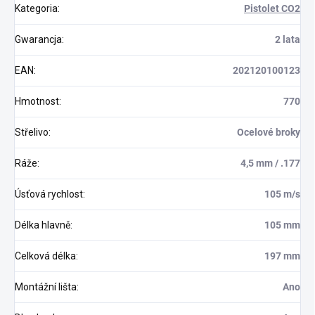
Kategoria
:
Pistolet CO2
Gwarancja
:
2 lata
EAN
:
202120100123
Hmotnost
:
770
Střelivo
:
Ocelové broky
Ráže
:
4,5 mm / .177
Úsťová rychlost
:
105 m/s
Délka hlavně
:
105 mm
Celková délka
:
197 mm
Montážní lišta
:
Ano