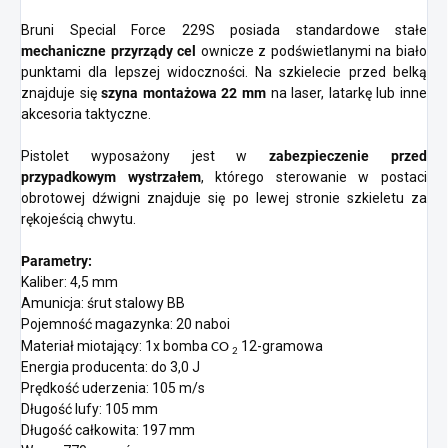
Bruni Special Force 229S posiada standardowe stałe
mechaniczne przyrządy cel
ownicze z podświetlanymi na biało
punktami dla lepszej widoczności. Na szkielecie przed belką
znajduje się
szyna montażowa 22 mm
na laser, latarkę lub inne
akcesoria taktyczne.
Pistolet wyposażony jest w
zabezpieczenie przed
przypadkowym wystrzałem
, którego sterowanie w postaci
obrotowej dźwigni znajduje się po lewej stronie szkieletu za
rękojeścią chwytu.
Parametry:
Kaliber: 4,5 mm
Amunicja: śrut stalowy BB
Pojemność magazynka: 20 naboi
Materiał miotający: 1x bomba
12-gramowa
CO
2
Energia producenta: do 3,0 J
Prędkość uderzenia: 105 m/s
Długość lufy: 105 mm
Długość całkowita: 197 mm