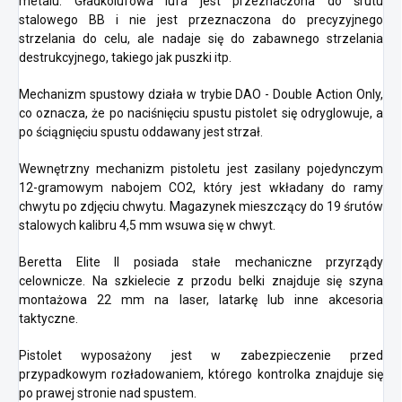
metalu. Gładkolufowa lufa jest przeznaczona do śrutu
stalowego BB i nie jest przeznaczona do precyzyjnego
strzelania do celu, ale nadaje się do zabawnego strzelania
destrukcyjnego, takiego jak puszki itp.
Mechanizm spustowy działa w trybie DAO - Double Action Only,
co oznacza, że po naciśnięciu spustu pistolet się odryglowuje, a
po ściągnięciu spustu oddawany jest strzał.
Wewnętrzny mechanizm pistoletu jest zasilany pojedynczym
12-gramowym nabojem CO2, który jest wkładany do ramy
chwytu po zdjęciu chwytu. Magazynek mieszczący do 19 śrutów
stalowych kalibru 4,5 mm wsuwa się w chwyt.
Beretta Elite II posiada stałe mechaniczne przyrządy
celownicze. Na szkielecie z przodu belki znajduje się szyna
montażowa 22 mm na laser, latarkę lub inne akcesoria
taktyczne.
Pistolet wyposażony jest w zabezpieczenie przed
przypadkowym rozładowaniem, którego kontrolka znajduje się
po prawej stronie nad spustem.