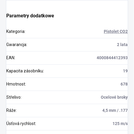
Parametry dodatkowe
Kategoria
:
Pistolet CO2
Gwarancja
:
2 lata
EAN
:
4000844412393
Kapacita zásobníku
:
19
Hmotnost
:
678
Střelivo
:
Ocelové broky
Ráže
:
4,5 mm / .177
Úsťová rychlost
:
125 m/s