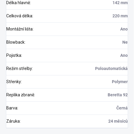
Délka hlavně
:
142 mm
Celková délka
:
220 mm
Montážní lišta
:
Ano
Blowback
:
Ne
Pojistka
:
Ano
Režim střelby
:
Poloautomatická
Střenky
:
Polymer
Replika zbraně
:
Beretta 92
Barva
:
Černá
Záruka
:
24 měsíců