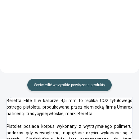
Do koszyka
Do koszyka
Zestaw stalowych śrutów BB do
Strzelby nadają się do strzelania
pistoletów CO2
destrukcyjnego.
Wyświetlić wszystkie powiązane produkty
Beretta Elite II w kalibrze 4,5 mm to replika CO2 tytułowego
ostrego pistoletu, produkowana przez niemiecką firmę Umarex
na licencji tradycyjnej włoskiej marki Beretta.
Pistolet posiada korpus wykonany z wytrzymałego polimeru,
podczas gdy wewnętrzne, naprężone części wykonane są z