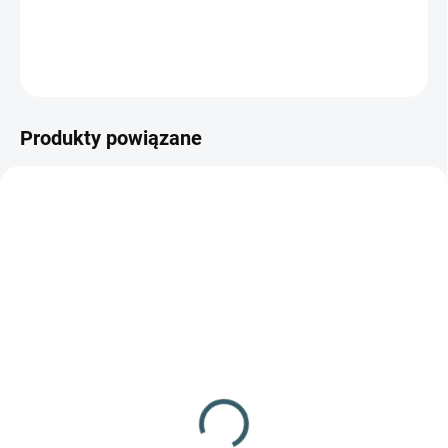
−
+
Dodaj do koszyka
ZADAJ PYTANIE
POWIADOM MNIE
Produkty powiązane
✅ DOSTĘPNE
✅ DOSTĘPNE
(>100 szt.)
(>100 szt.)
Śrut BB kal.4,5mm
Śrut BB kal.4,46mm
500szt Umarex
1500szt dla Umarex
8,72 zł
17,62 zł