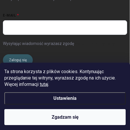
E-MAIL
Wysyłając wiadomość wyrażasz zgodę
warunki ochrony danych
osobowych
Zaloguj się
Ta strona korzysta z plików cookies. Kontynuując
przeglądanie tej witryny, wyrażasz zgodę na ich użycie.
www.streleckyraj.cz
| www.streleckyraj.sk
Więcej informacji
tutaj
.
| www.strzeleckiraj.pl
Ustawienia
Copyright 2026
Strzelecki raj
. Wszystkie prawa zastrzeżone.
Zgadzam się
&
Opracował Shoptet
Odbierz zniżkę 42 zł