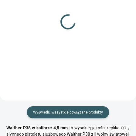
(32 szt.)
Strzelba nr 10 300 sztuk
Śrut nr 11 300 sztuk kal.
kal. 4,46 mm
4,5 mm
13,28 zł
13,28 zł
Szczegóły
Do koszyka
Wysokiej jakości śrut stalowy
Strzelby czeskiego producenta
produkcji czeskiej
przeznaczone do strzelania z
klasycznych pistoletów
pneumatycznych
Wyświetlić wszystkie powiązane produkty
Walther P38 w kalibrze 4,5 mm
to wysokiej jakości replika
CO
2
słynnego pistoletu służbowego Walther P38 z II wojny światowej,