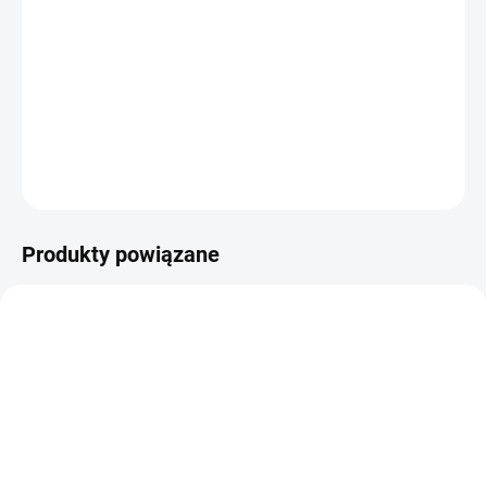
−
+
Dodaj do koszyka
Wysokiej jakości, wykonana w całości z metalu replika słynnego
pistoletu służbowego Walther z funkcją BlowBack!
ZADAJ PYTANIE
POWIADOM MNIE
Produkty powiązane
NIEDOSTĘPNE
✅ DOSTĘPNE