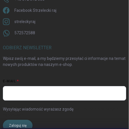
Facebook Strzelecki raj
streleckyraj
572572588
ODBIERZ NEWSLETTER
Wpisz swój e-mail, a my będziemy przesyłać ci informacje na temat
nowych produktów na naszym e-shop.
E-MAIL
Wysyłając wiadomość wyrażasz zgodę
warunki ochrony danych
osobowych
Zaloguj się