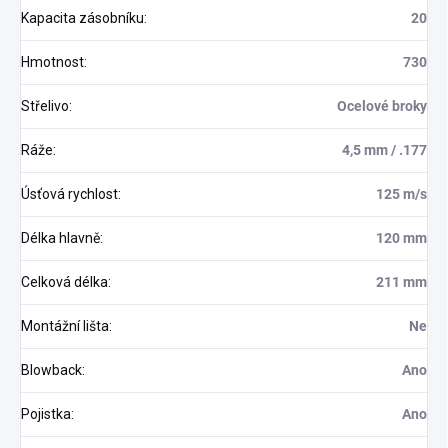
Kapacita zásobníku
:
20
Hmotnost
:
730
Střelivo
:
Ocelové broky
Ráže
:
4,5 mm / .177
Úsťová rychlost
:
125 m/s
Délka hlavně
:
120 mm
Celková délka
:
211 mm
Montážní lišta
:
Ne
Blowback
:
Ano
Pojistka
:
Ano