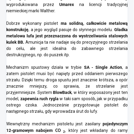
wyprodukowana przez
Umarex
na licencji tradycyjnej
niemieckiej marki Walther.
Dobrze wykonany pistolet
ma solidną, całkowicie metalową
konstrukcję
, a jego wygląd pasuje do słynnego modelu.
Gładka
metalowa lufa jest przeznaczona do wystrzeliwania stalowych
kulek BB.
Amunicja ta nie nadaje się do precyzyjnego strzelania
do celu, ale jest idealna do zabawnego strzelania
destrukcyjnego, np. do puszek itp.
Mechanizm spustowy działa w trybie
SA - Single Action
, a
zatem pistolet musi być napięty przed oddaniem pierwszego
strzału. Dzięki temu droga spustu jest znacznie krótsza, a opór
znacznie mniejszy, co sprawia, że strzelanie jest
przyjemniejsze. System
BlowBack
, w który wyposażony jest ten
model,
zapewnia ruch rygla
w taki sam sposób, jak w przypadku
ostrego czoka. Jednocześnie przygotowuje pistolet do
następnego strzału, gdy wprowadza śrut do lufy.
Wewnętrzny mechanizm pistoletu jest zasilany
pojedynczym
12-gramowym nabojem
, który jest wkładany do ramy
CO
2