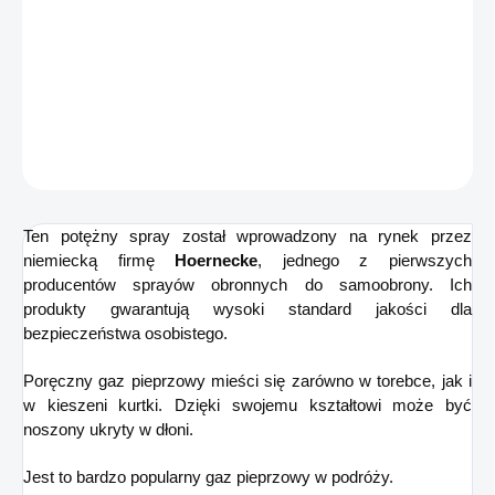
−
+
Dodaj do koszyka
Mały obronny gaz pieprzowy z systemem JET.
ZADAJ PYTANIE
POWIADOM MNIE
Ten potężny spray został wprowadzony na rynek przez
niemiecką firmę
Hoernecke
, jednego z pierwszych
producentów sprayów obronnych do samoobrony. Ich
produkty gwarantują wysoki standard jakości dla
bezpieczeństwa osobistego.
Poręczny gaz pieprzowy mieści się zarówno w torebce, jak i
w kieszeni kurtki. Dzięki swojemu kształtowi może być
noszony ukryty w dłoni.
Jest to bardzo popularny gaz pieprzowy w podróży.