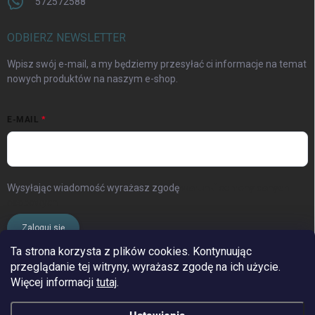
572572588
ODBIERZ NEWSLETTER
Wpisz swój e-mail, a my będziemy przesyłać ci informacje na temat
nowych produktów na naszym e-shop.
E-MAIL
Wysyłając wiadomość wyrażasz zgodę
warunki ochrony danych
osobowych
Zaloguj się
Ta strona korzysta z plików cookies. Kontynuując
przeglądanie tej witryny, wyrażasz zgodę na ich użycie.
www.streleckyraj.cz
| www.streleckyraj.sk
Więcej informacji
tutaj
.
| www.strzeleckiraj.pl