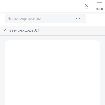
Przejść
do
treści
Szukaj
Gazy pieprzowe JET
MARKA:
HOERNECKE