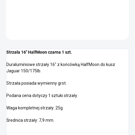
−
+
Dodaj do koszyka
ZADAJ PYTANIE
POWIADOM MNIE
Strzała 16" HalfMoon czarna 1 szt.
Duraluminiowe strzały 16" z końcówką HalfMoon do kusz
Jaguar 150/175lb.
Strzała posiada wymienny grot.
Podana cena dotyczy 1 sztuki strzały.
Waga kompletnej strzały: 25g.
Średnica strzały: 7,9 mm.