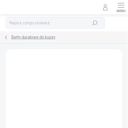
Przejść
do
treści
Szukaj
Bełty duralowe do kuszy
MARKA:
BEAST HUNTER