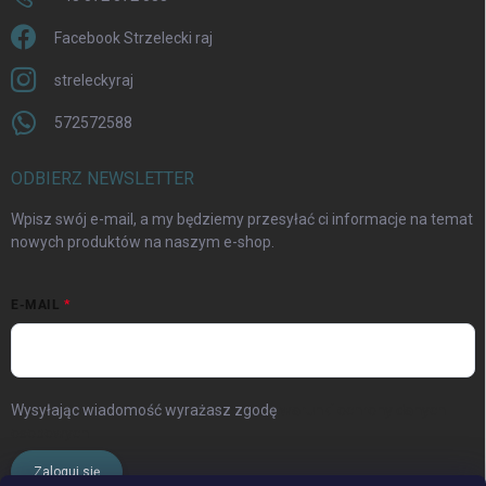
Facebook Strzelecki raj
streleckyraj
572572588
ODBIERZ NEWSLETTER
Wpisz swój e-mail, a my będziemy przesyłać ci informacje na temat
nowych produktów na naszym e-shop.
E-MAIL
Wysyłając wiadomość wyrażasz zgodę
warunki ochrony danych
osobowych
Zaloguj się