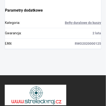
Parametry dodatkowe
Kategoria
:
Bełty duralowe do kuszy
Gwarancja
:
2 lata
EAN
:
RWO2020000125
S
t
o
p
k
a