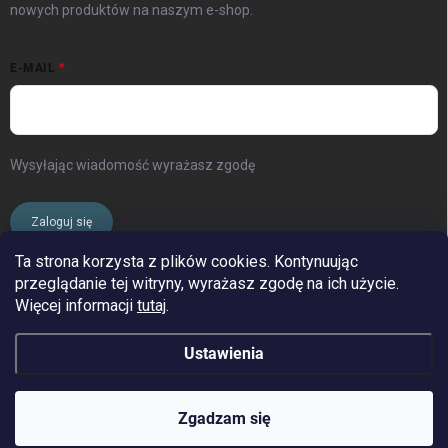
nowych produktów na naszym e-shop.
E-MAIL
Wysyłając wiadomość wyrażasz zgodę
warunki ochrony danych
osobowych
Zaloguj się
Ta strona korzysta z plików cookies. Kontynuując
przeglądanie tej witryny, wyrażasz zgodę na ich użycie.
www.streleckyraj.cz
| www.streleckyraj.sk
Więcej informacji
tutaj
.
| www.strzeleckiraj.pl
Ustawienia
Copyright 2026
Strzelecki raj
. Wszystkie prawa zastrzeżone.
Zgadzam się
&
Opracował Shoptet