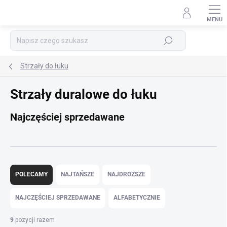
Przejść
do
treści
Szukaj
Strzały do łuku
Strzały duralowe do łuku
Najczęściej sprzedawane
S
o
POLECAMY
NAJTAŃSZE
NAJDROŻSZE
r
t
NAJCZĘŚCIEJ SPRZEDAWANE
ALFABETYCZNIE
o
w
9
pozycji razem