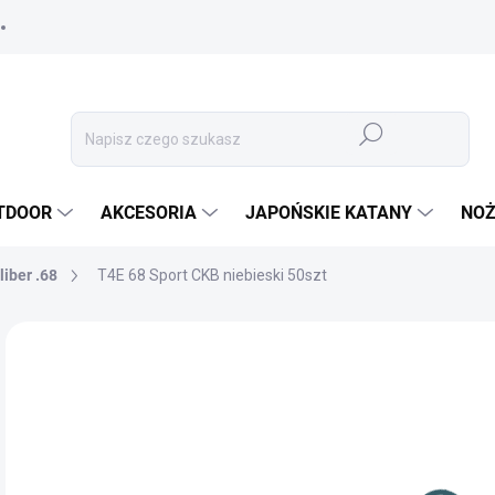
Szukaj
TDOOR
AKCESORIA
JAPOŃSKIE KATANY
NOŻ
liber .68
T4E 68 Sport CKB niebieski 50szt
MARKA:
UMAREX
97
80,
Cen
NI
jedn
OPC