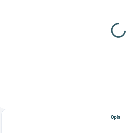
Strzelba
Strzelba
S
Umarex T4E
Umarex T4E
HDS 68 16J
HDS 68 7,5J
868,25 zł
832,74 zł
1
Szczegóły
Szczegóły
Wysoka wydajność
Wytrzymała i
N
i niezawodność do
niezawodna broń
s
samoobrony i
do samoobrony i
p
zabawy podczas
zabawy podczas
s
strzelania!
strzelania!
z
Opis