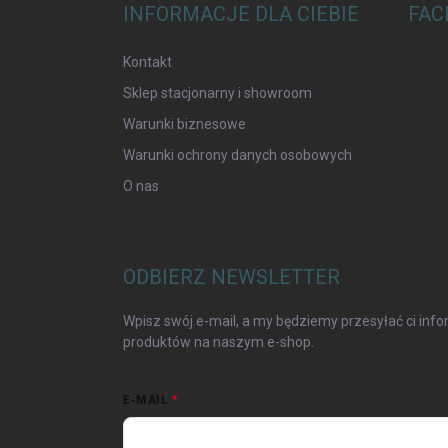
INFORMACJE DLA CIEBIE
FAC
Kontakt
Sklep stacjonarny i showroom
Warunki biznesowe
Warunki ochrony danych osobowych
O nas
ODBIERZ NEWSLETTER
Wpisz swój e-mail, a my będziemy przesyłać ci in
produktów na naszym e-shop.
E-MAIL