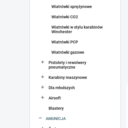
c
Wiatrówki sprężynowe
z
n
Wiatrówki CO2
y
Wiatrówki w stylu karabinów
Winchester
Wiatrówki PCP
Wiatrówki gazowe
Pistolety i rewolwery
pneumatyczne
Karabiny maszynowe
Dla młodszych
Airsoft
Blastery
AMUNICJA