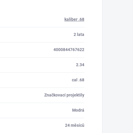
kaliber .68
2 lata
4000844767622
2.34
cal .68
Značkovací projektily
Modrá
24 měsíců