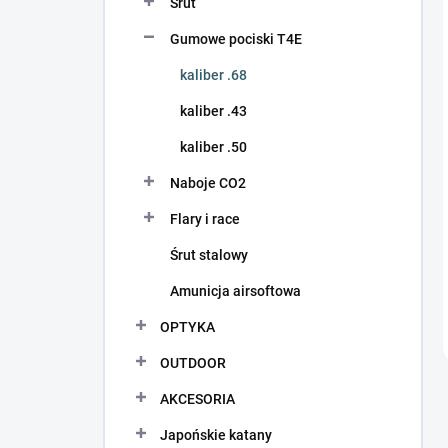
Śrut
Gumowe pociski T4E
kaliber .68
kaliber .43
kaliber .50
Naboje CO2
Flary i race
Śrut stalowy
Amunicja airsoftowa
OPTYKA
OUTDOOR
AKCESORIA
Japońskie katany