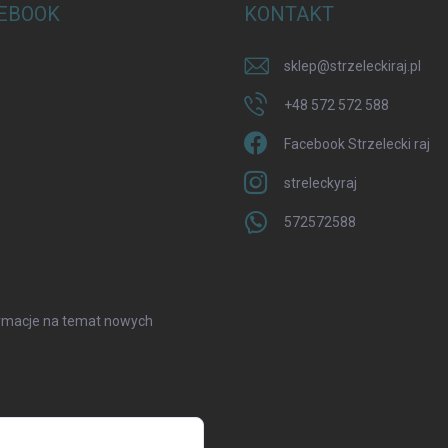
EBOOK
KONTAKT
sklep
@
strzeleckiraj.pl
+48 572 572 588
Facebook Strzelecki raj
streleckyraj
572572588
formacje na temat nowych