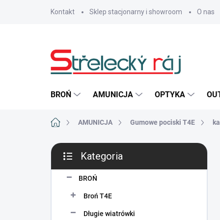
Przejść
Kontakt
Sklep stacjonarny i showroom
O nas
do
treści
BROŃ
AMUNICJA
OPTYKA
OU
Home
AMUNICJA
Gumowe pociski T4E
ka
P
Kategoria
a
Pominąć
s
kategorie
e
BROŃ
k
Broń T4E
b
o
Długie wiatrówki