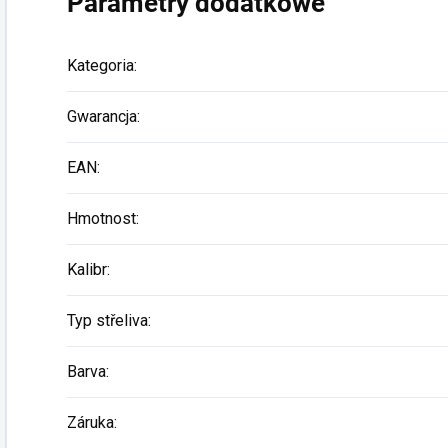
Parametry dodatkowe
Kategoria
:
Gwarancja
:
EAN
:
Hmotnost
:
Kalibr
:
Typ střeliva
:
Barva
:
Záruka
: