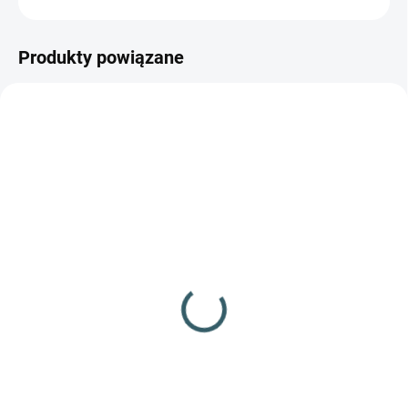
Produkty powiązane
GRATIS
NIEDOSTĘPNE
NIEDOSTĘPNE
Strzelba Umarex T4E
Strzelba Umarex T4E
HDS 68 16J
HDS 68 7,5J
866,10 zł
830,68 zł
Szczegóły
Szczegóły
Wysoka wydajność i
Wytrzymała i niezawodna broń
niezawodność do samoobrony i
do samoobrony i zabawy