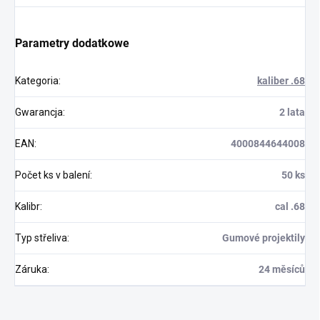
Parametry dodatkowe
Kategoria
:
kaliber .68
Gwarancja
:
2 lata
EAN
:
4000844644008
Počet ks v balení
:
50 ks
Kalibr
:
cal .68
Typ střeliva
:
Gumové projektily
Záruka
:
24 měsíců