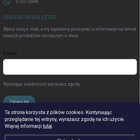
572572588
ODBIERZ NEWSLETTER
Wpisz swój e-mail, a my będziemy przesyłać ci informacje na temat
nowych produktów na naszym e-shop.
E-MAIL
Wysyłając wiadomość wyrażasz zgodę
warunki ochrony danych
osobowych
Zaloguj się
Ta strona korzysta z plików cookies. Kontynuując
przeglądanie tej witryny, wyrażasz zgodę na ich użycie.
www.streleckyraj.cz
| www.streleckyraj.sk
Więcej informacji
tutaj
.
| www.strzeleckiraj.pl