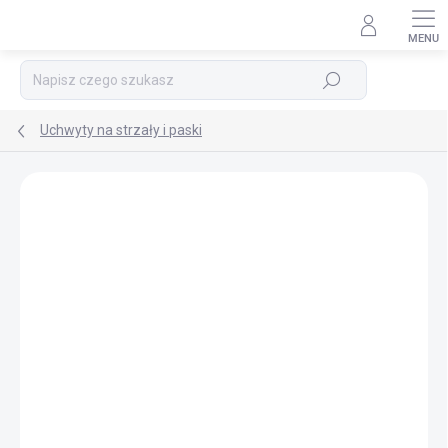
Przejść
do
treści
Szukaj
Uchwyty na strzały i paski
MARKA:
BEAST HUNTER