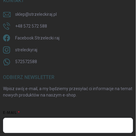
KONTAKT
sklep
@
strzeleckiraj.pl
+48 572 572 588
Facebook Strzelecki raj
streleckyraj
572572588
ODBIERZ NEWSLETTER
Wpisz swój e-mail, a my będziemy przesyłać ci informacje na temat
nowych produktów na naszym e-shop.
E-MAIL