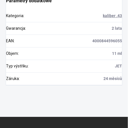
Parametry dodatkowe
Kategoria
:
kaliber .43
Gwarancja
:
2 lata
EAN
:
4000844596055
Objem
:
11 ml
Typ výstřiku
:
JET
Záruka
:
24 měsíců
S
t