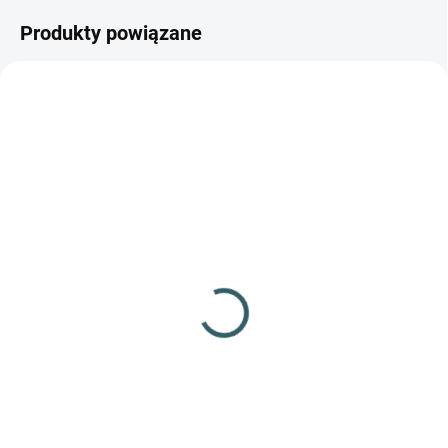
Produkty powiązane
GRATIS
NIEDOSTĘPNE
NIEDOSTĘPNE
Strzelba Umarex T4E
Strzelba Umarex T4E
HDS 68 16J
HDS 68 7,5J
868,25 zł
832,74 zł
Szczegóły
Szczegóły
Wysoka wydajność i
Wytrzymała i niezawodna broń
niezawodność do samoobrony i
do samoobrony i zabawy
zabawy podczas strzelania!
podczas strzelania!