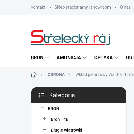
Przejść
Kontakt
Sklep stacjonarny i showroom
O nas
do
treści
BROŃ
AMUNICJA
OPTYKA
OU
Home
OBRONA
Wkład pieprzowy Walther 11ml
P
Kategoria
a
Pominąć
s
kategorie
e
BROŃ
k
Broń T4E
b
o
Długie wiatrówki