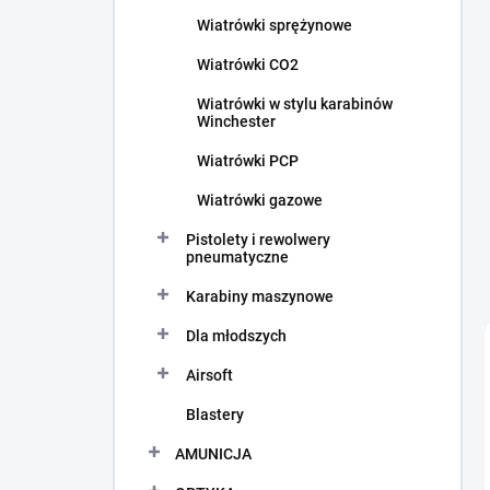
c
Wiatrówki sprężynowe
z
n
Wiatrówki CO2
y
Wiatrówki w stylu karabinów
Winchester
Wiatrówki PCP
Wiatrówki gazowe
Pistolety i rewolwery
pneumatyczne
Karabiny maszynowe
Dla młodszych
Airsoft
Blastery
AMUNICJA