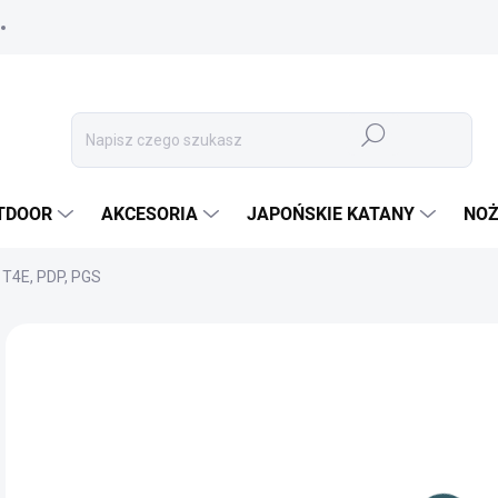
Szukaj
TDOOR
AKCESORIA
JAPOŃSKIE KATANY
NOŻ
 T4E, PDP, PGS
MARKA:
UMAREX
46
38,
Cen
✅ 
jedn
OPC