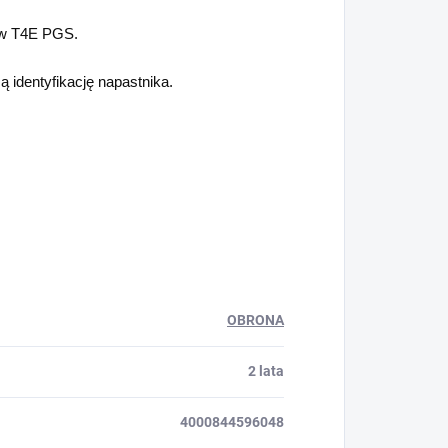
ów T4E PGS.
ą identyfikację napastnika.
OBRONA
2 lata
4000844596048