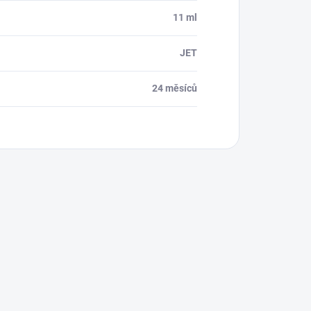
11 ml
JET
24 měsíců