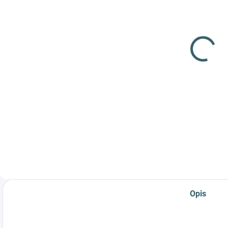
Strzelba
Strzelba
M
Umarex T4E
Umarex T4E
HDS 68 16J
HDS 68 7,5J
b
870,42 zł
834,82 zł
1
Szczegóły
Szczegóły
Wysoka wydajność
Wytrzymała i
P
i niezawodność do
niezawodna broń
g
samoobrony i
do samoobrony i
c
zabawy podczas
zabawy podczas
P
strzelania!
strzelania!
S
d
Opis