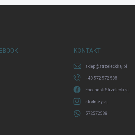
EBOOK
KONTAKT
sklep
@
strzeleckiraj.pl
+48 572 572 588
Facebook Strzelecki raj
streleckyraj
572572588