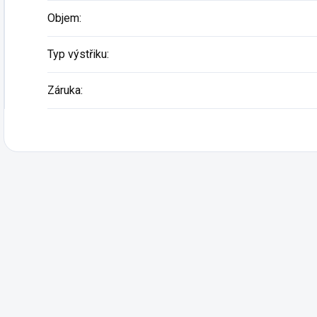
Objem
:
Typ výstřiku
:
Záruka
: