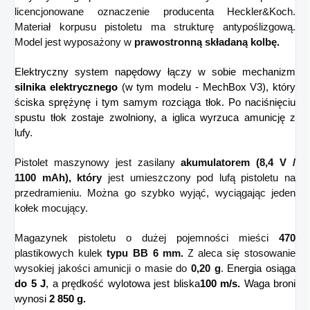
licencjonowane oznaczenie producenta
Heckler&Koch.
Materiał korpusu pistoletu ma strukturę antypoślizgową.
Model jest wyposażony w
prawostronną składaną kolbę.
Elektryczny system napędowy łączy w sobie mechanizm
silnika elektrycznego
(w tym modelu - MechBox V3), który
ściska sprężynę i tym samym rozciąga tłok. Po naciśnięciu
spustu tłok zostaje zwolniony, a iglica wyrzuca amunicję z
lufy.
Pistolet maszynowy jest zasilany
akumulatorem (8,4 V /
1100 mAh), który
jest umieszczony pod lufą pistoletu na
przedramieniu. Można go szybko wyjąć, wyciągając jeden
kołek mocujący.
Magazynek pistoletu o dużej pojemności mieści
470
plastikowych kulek
typu BB 6 mm.
Z
aleca się stosowanie
wysokiej jakości amunicji o masie do
0,20 g
.
Energia osiąga
do 5 J
, a prędkość wylotowa jest bliska
100 m/s.
Waga broni
wynosi
2 850 g.