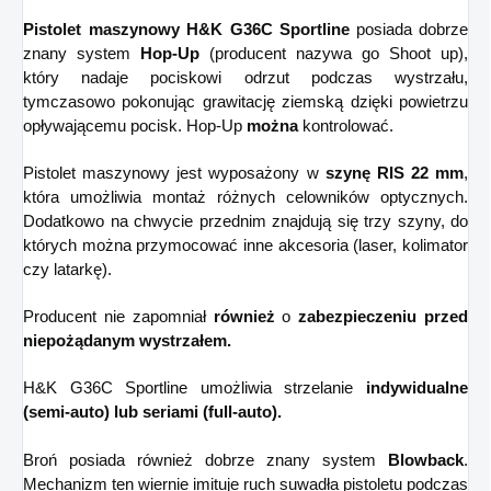
Pistolet maszynowy H&K G36C Sportline
posiada dobrze
znany system
Hop-Up
(producent nazywa go Shoot up),
który nadaje pociskowi odrzut podczas wystrzału,
tymczasowo pokonując grawitację ziemską dzięki powietrzu
opływającemu pocisk. Hop-Up
można
kontrolować.
Pistolet maszynowy jest wyposażony w
szynę RIS 22 mm
,
która umożliwia montaż różnych celowników optycznych.
Dodatkowo na chwycie przednim znajdują się trzy szyny, do
których można przymocować inne akcesoria (laser, kolimator
czy latarkę).
Producent nie zapomniał
również
o
zabezpieczeniu przed
niepożądanym wystrzałem.
H&K G36C Sportline umożliwia strzelanie
indywidualne
(semi-auto) lub seriami (full-auto).
Broń posiada również dobrze znany system
Blowback
.
Mechanizm ten wiernie imituje ruch suwadła pistoletu podczas