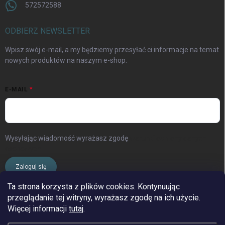
572572588
ODBIERZ NEWSLETTER
Wpisz swój e-mail, a my będziemy przesyłać ci informacje na temat
nowych produktów na naszym e-shop.
E-MAIL
Wysyłając wiadomość wyrażasz zgodę
warunki ochrony danych
osobowych
Zaloguj się
Ta strona korzysta z plików cookies. Kontynuując
przeglądanie tej witryny, wyrażasz zgodę na ich użycie.
www.streleckyraj.cz
| www.streleckyraj.sk
Więcej informacji
tutaj
.
| www.strzeleckiraj.pl