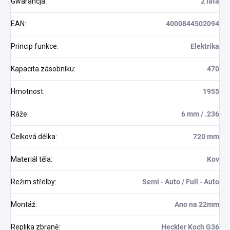
Gwarancja
:
2 lata
EAN
:
4000844502094
Princip funkce
:
Elektrika
Kapacita zásobníku
:
470
Hmotnost
:
1955
Ráže
:
6 mm / .236
Celková délka
:
720 mm
Materiál těla
:
Kov
Režim střelby
:
Semi - Auto / Full - Auto
Montáž
:
Ano na 22mm
Replika zbraně
:
Heckler Koch G36