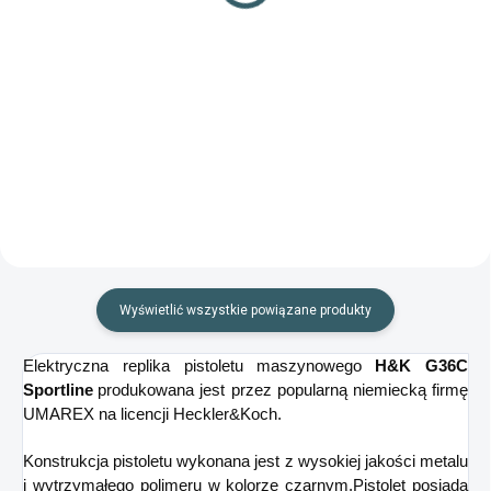
Do koszyka
Szczegóły
Kulki do niemieckich pistoletów
Kulki BB do pistoletów
airsoftowych
airsoftowych niebieskie
Wyświetlić wszystkie powiązane produkty
Elektryczna replika pistoletu maszynowego
H&K G36C
Sportline
produkowana jest przez popularną niemiecką firmę
UMAREX na licencji Heckler&Koch.
Konstrukcja pistoletu wykonana jest z wysokiej jakości metalu
i wytrzymałego polimeru w kolorze czarnym.
Pistolet posiada