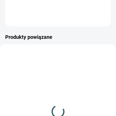
Doskonały elektryczny pistolet maszynowy w wersji airsoftowej
ZADAJ PYTANIE
POWIADOM MNIE
Produkty powiązane
NIEDOSTĘPNE
✅ DOSTĘPNE
(>100 szt.)
BB 6mm Combat Zone
BB 6mm Tokyo Soldier
0,12 g 5000 szt.
0,20g 5000szt
niebieski
56,50 zł
44,10 zł