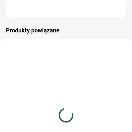
ZADAJ PYTANIE
POWIADOM MNIE
Produkty powiązane
NIEDOSTĘPNE
✅ DOSTĘPNE
(20 szt.)
Pistolet airsoftowy
Pistolet airsoftowy
Walther P22 czarny ASG
Walther P99 ASG
93,69 zł
132,66 zł
Szczegóły
Do koszyka