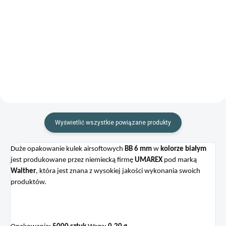
Ręczny pistolet airsoftowy
Najnowocześniejszy P99 w
Walther P22 w czarnym
ręcznej konstrukcji airsoftowej
wykończeniu. Świetna jakość.
Wyświetlić wszystkie powiązane produkty
Duże opakowanie kulek airsoftowych
BB
6 mm
w
kolorze białym
jest produkowane przez niemiecką firmę
UMAREX
pod marką
Walther
, która jest znana z wysokiej jakości wykonania swoich
produktów.