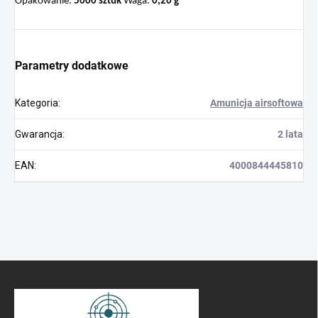
Opakowanie:
5000 sztuk
Waga:
0,20 g
Parametry dodatkowe
Kategoria
:
Amunicja airsoftowa
Gwarancja
:
2 lata
EAN
:
4000844445810
S
t
o
p