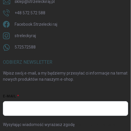
sklep
@
strzeleckiraj.pl
+48 572 572 588
Facebook Strzelecki raj
streleckyraj
572572588
ODBIERZ NEWSLETTER
Wpisz swój e-mail, a my będziemy przesyłać ci informacje na temat
nowych produktów na naszym e-shop.
E-MAIL
Wysyłając wiadomość wyrażasz zgodę
warunki ochrony danych
osobowych