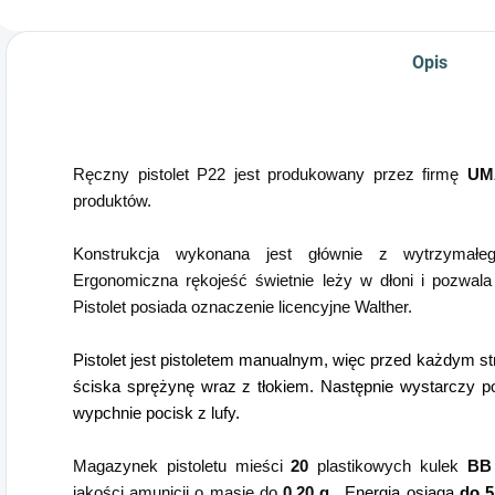
Opis
Ręczny pistolet P22 jest produkowany przez firmę
UM
produktów.
Konstrukcja wykonana jest głównie z wytrzymał
Ergonomiczna rękojeść świetnie leży w dłoni i pozwala
Pistolet posiada oznaczenie licencyjne Walther.
Pistolet jest pistoletem manualnym, więc przed każdym s
ściska sprężynę wraz z tłokiem. Następnie wystarczy p
wypchnie pocisk z lufy.
Magazynek pistoletu mieści
20
plastikowych kulek
BB
jakości amunicji o masie do
0,20 g
. Energia osiąga
do 5