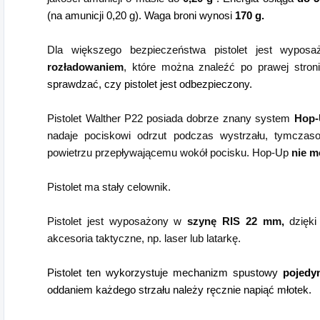
(na amunicji 0,20 g). Waga broni wynosi
170 g.
Dla większego bezpieczeństwa pistolet jest wypo
rozładowaniem
, które można znaleźć po prawej stron
sprawdzać, czy pistolet jest odbezpieczony.
Pistolet Walther P22
posiada dobrze znany system
Hop-
nadaje pociskowi odrzut podczas wystrzału, tymczaso
powietrzu przepływającemu wokół pocisku. Hop-Up
nie m
Pistolet ma stały celownik.
Pistolet jest wyposażony w
szynę RIS 22 mm,
dzięki
akcesoria taktyczne, np. laser lub latarkę.
Pistolet ten wykorzystuje mechanizm spustowy
pojedy
oddaniem każdego strzału należy ręcznie napiąć młotek.