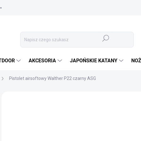
Szukaj
TDOOR
AKCESORIA
JAPOŃSKIE KATANY
NOŻ
Pistolet airsoftowy Walther P22 czarny ASG
MARKA:
UMAREX
93
77,
Cen
NI
jedn
OPC