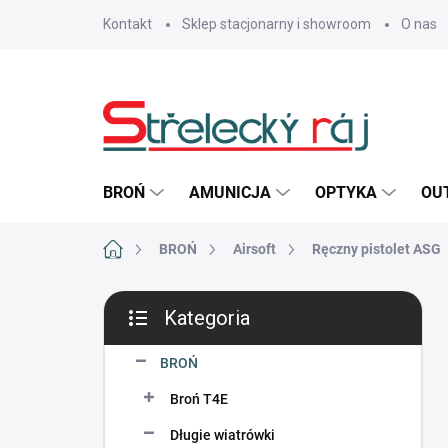
Przejść
Kontakt
Sklep stacjonarny i showroom
O nas
do
treści
BROŃ
AMUNICJA
OPTYKA
OU
Home
BROŃ
Airsoft
Ręczny pistolet ASG
P
Kategoria
a
Pominąć
s
kategorie
e
BROŃ
k
Broń T4E
b
o
Długie wiatrówki