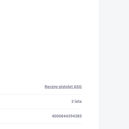
Ręczny pistolet ASG
2 lata
4000844394385