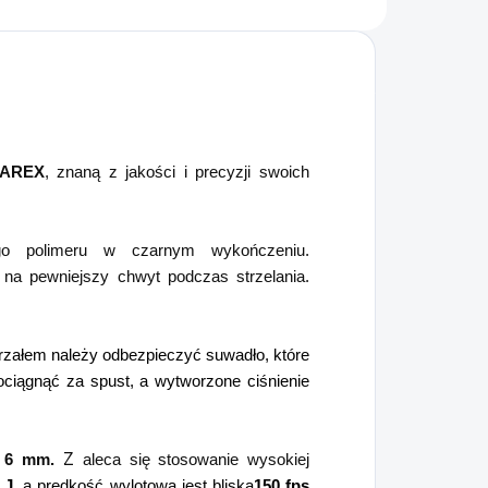
AREX
, znaną z jakości i precyzji swoich
ego polimeru w czarnym wykończeniu.
 na pewniejszy chwyt podczas strzelania.
trzałem należy odbezpieczyć suwadło, które
ociągnąć za spust, a wytworzone ciśnienie
Z
 6 mm.
aleca się stosowanie wysokiej
 J
, a prędkość wylotowa jest bliska
150 fps