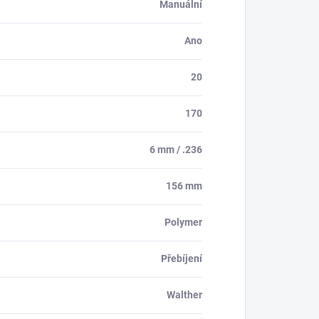
Manuální
Ano
20
170
6 mm / .236
156 mm
Polymer
Přebíjení
Walther