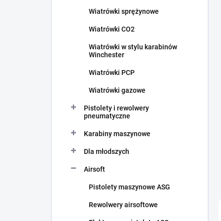
c
Wiatrówki sprężynowe
z
n
Wiatrówki CO2
y
Wiatrówki w stylu karabinów
Winchester
Wiatrówki PCP
Wiatrówki gazowe
Pistolety i rewolwery
pneumatyczne
Karabiny maszynowe
Dla młodszych
Airsoft
Pistolety maszynowe ASG
Rewolwery airsoftowe