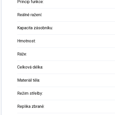
Princip funkce
:
Reálné ražení
:
Kapacita zásobníku
:
Hmotnost
:
Ráže
:
Celková délka
:
Materiál těla
:
Režim střelby
:
Replika zbraně
: