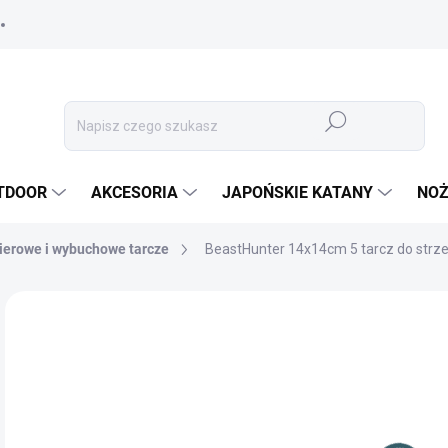
Szukaj
TDOOR
AKCESORIA
JAPOŃSKIE KATANY
NOŻ
ierowe i wybuchowe tarcze
BeastHunter 14x14cm 5 tarcz do strze
MARKA:
BEAST HUNTER
15
13,
Cen
✅ 
jedn
OPC