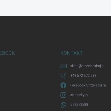
EBOOK
KONTAKT
sklep
@
strzeleckiraj.pl
+48 572 572 588
Facebook Strzelecki raj
streleckyraj
572572588