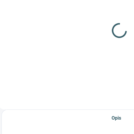
(29 szt.)
Wiatrówka
Pistolet
P
Crosman
pneumatyczny
Pumpmaster
Crosman 2240
760 kal.4,5mm
275,21 zł
kal.5,5mm
B
442,12 zł
2
Szczegóły
Do koszyka
Popularny karabin
Sportowy pistolet
pneumatyczny ze
jednostrzałowy na
zintegrowaną
ołowiane diabolo
pompką i
kaliber 5,5 mm!
możliwością
strzelania zarówno
śrutem, jak i
kulkami!
Opis