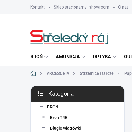
Przejść
Kontakt
Sklep stacjonarny i showroom
O nas
do
treści
BROŃ
AMUNICJA
OPTYKA
OU
Home
AKCESORIA
Strzelnice i tarcze
Pap
P
Kategoria
a
Pominąć
s
kategorie
e
BROŃ
k
Broń T4E
b
o
Długie wiatrówki