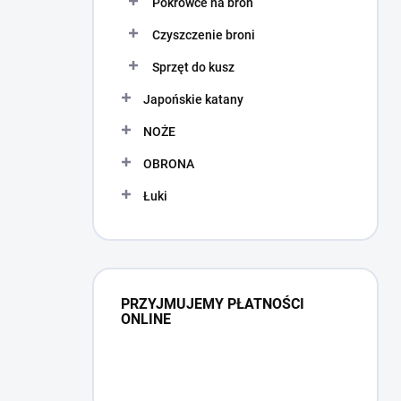
Pokrowce na broń
Czyszczenie broni
Sprzęt do kusz
Japońskie katany
NOŻE
OBRONA
Łuki
PRZYJMUJEMY PŁATNOŚCI
ONLINE