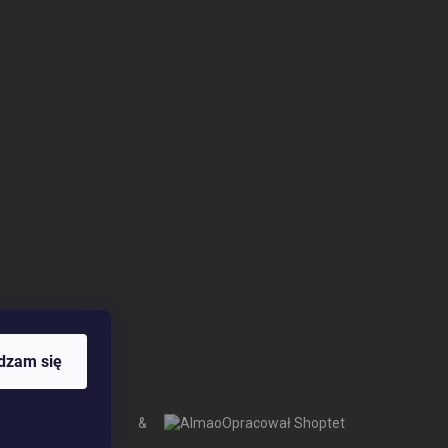
dzam się
&
Opracował Shoptet