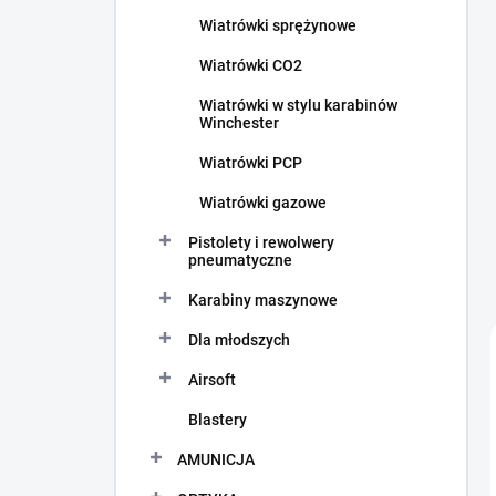
c
Wiatrówki sprężynowe
z
n
Wiatrówki CO2
y
Wiatrówki w stylu karabinów
Winchester
Wiatrówki PCP
Wiatrówki gazowe
Pistolety i rewolwery
pneumatyczne
Karabiny maszynowe
Dla młodszych
Airsoft
Blastery
AMUNICJA