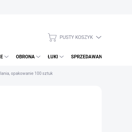
PUSTY KOSZYK
KOSZYK
E
OBRONA
ŁUKI
SPRZEDAWANE MARKI
lania, opakowanie 100 sztuk
,80 zł
06 zł bez VAT
a
DOSTĘPNE
(>100 szt.)
ostkowa:
JE DOSTAWY