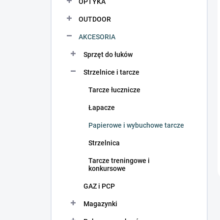
OPTYKA
OUTDOOR
AKCESORIA
Sprzęt do łuków
Strzelnice i tarcze
Tarcze łucznicze
Łapacze
Papierowe i wybuchowe tarcze
Strzelnica
Tarcze treningowe i
konkursowe
GAZ i PCP
Magazynki