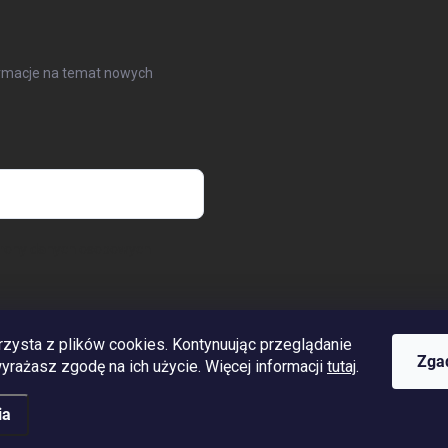
formacje na temat nowych
hrony danych osobowych
rzysta z plików cookies. Kontynuując przeglądanie
www.streleckyraj.cz
| www.streleckyraj.sk
| www.strzeleckiraj.pl
Zga
 wyrażasz zgodę na ich użycie. Więcej informacji
tutaj
.
ia
eżone.