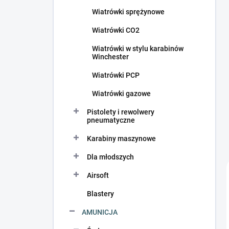
c
Wiatrówki sprężynowe
z
n
Wiatrówki CO2
y
Wiatrówki w stylu karabinów
Winchester
Wiatrówki PCP
Wiatrówki gazowe
Pistolety i rewolwery
pneumatyczne
Karabiny maszynowe
Dla młodszych
Airsoft
Blastery
AMUNICJA