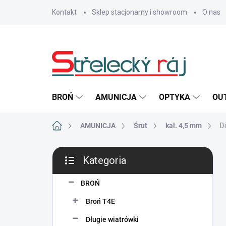
Przejść
Kontakt
Sklep stacjonarny i showroom
O nas
do
treści
BROŃ
AMUNICJA
OPTYKA
OU
Home
AMUNICJA
Śrut
kal. 4,5 mm
D
P
Kategoria
a
Pominąć
s
kategorie
e
BROŃ
k
Broń T4E
b
o
Długie wiatrówki