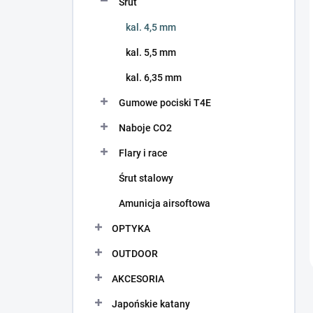
Śrut
kal. 4,5 mm
kal. 5,5 mm
kal. 6,35 mm
Gumowe pociski T4E
Naboje CO2
Flary i race
Śrut stalowy
Amunicja airsoftowa
OPTYKA
OUTDOOR
AKCESORIA
Japońskie katany