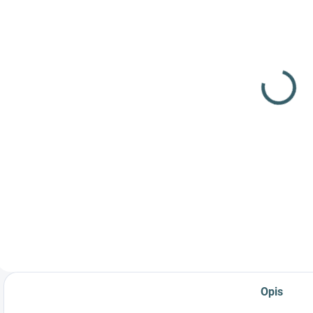
NIEDOSTĘPNE
NIEDOSTĘPNE
Wiatrówka
Pistolet
P
Crosman
pneumatyczny
Pumpmaster
Umarex
760 kal.4,5mm
Smith&Wesson
275,21 zł
619,67 zł
B
M&P45
1
Szczegóły
Szczegóły
Popularny karabin
Smith & Wesson
B
pneumatyczny ze
M&P45 do
X
zintegrowaną
strzelania do celu z
k
pompką i
ołowianych śrucin!
h
możliwością
k
strzelania zarówno
śrutem, jak i
kulkami!
Opis