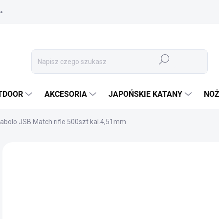
Szukaj
TDOOR
AKCESORIA
JAPOŃSKIE KATANY
NOŻ
iabolo JSB Match rifle 500szt kal.4,51mm
MARKA:
JSB
57
47,
Cen
✅ 
jedn
OPC