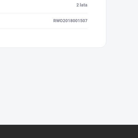
2 lata
RWO2018001507