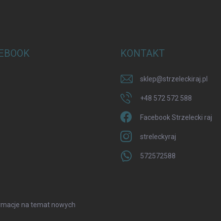
EBOOK
KONTAKT
sklep
@
strzeleckiraj.pl
+48 572 572 588
Facebook Strzelecki raj
streleckyraj
572572588
formacje na temat nowych