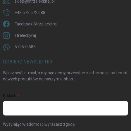
sklep
@
strzeleckiraj.pl
+48 572 572 588
Facebook Strzelecki raj
streleckyraj
572572588
ODBIERZ NEWSLETTER
Wpisz swój e-mail, a my będziemy przesyłać ci informacje na temat
nowych produktów na naszym e-shop.
E-MAIL
Wysyłając wiadomość wyrażasz zgodę
warunki ochrony danych
osobowych