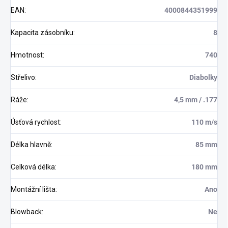
EAN
:
4000844351999
Kapacita zásobníku
:
8
Hmotnost
:
740
Střelivo
:
Diabolky
Ráže
:
4,5 mm / .177
Úsťová rychlost
:
110 m/s
Délka hlavně
:
85 mm
Celková délka
:
180 mm
Montážní lišta
:
Ano
Blowback
:
Ne