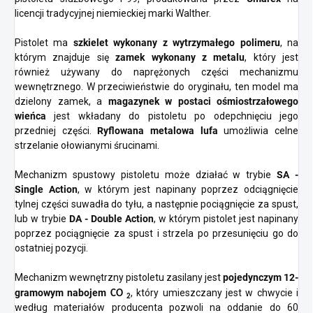
licencji tradycyjnej niemieckiej marki Walther.
Pistolet ma
szkielet wykonany z wytrzymałego polimeru
, na
którym znajduje się
zamek wykonany z metalu
, który jest
również używany do naprężonych części mechanizmu
wewnętrznego. W przeciwieństwie do oryginału, ten model ma
dzielony zamek, a
magazynek w postaci ośmiostrzałowego
wieńca
jest wkładany do pistoletu po odepchnięciu jego
przedniej części.
Ryflowana metalowa lufa
umożliwia celne
strzelanie ołowianymi śrucinami.
Mechanizm spustowy pistoletu może działać w trybie
SA -
Single Action
, w którym jest napinany poprzez odciągnięcie
tylnej części suwadła do tyłu, a następnie pociągnięcie za spust,
lub w trybie
DA - Double Action
, w którym pistolet jest napinany
poprzez pociągnięcie za spust i strzela po przesunięciu go do
ostatniej pozycji.
Mechanizm wewnętrzny pistoletu zasilany jest
pojedynczym 12-
gramowym nabojem
, który umieszczany jest w chwycie i
CO
2
według materiałów producenta pozwoli na oddanie do 60