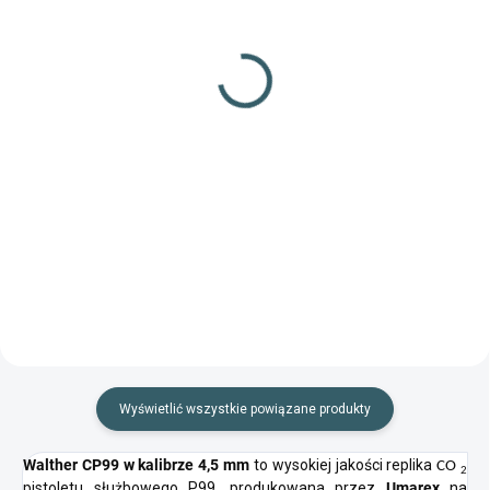
(>100 szt.)
(49 szt.)
Diabolo Gamo Pro
Diabolo JSB Match
Magnum Penetration
pistolet 500szt
250szt kal.4,5m
kal.4,5mm
15,84 zł
57,85 zł
Do koszyka
Do koszyka
Śrut hiszpańskiej produkcji,
Ręcznie sortowana, precyzyjna
szczególnie odpowiedni do
amunicja odpowiednia do
strzelania hobbystycznego.
strzelania tarczowego
Wyświetlić wszystkie powiązane produkty
Walther CP99 w kalibrze 4,5 mm
to wysokiej jakości replika
CO
2
pistoletu służbowego P99, produkowana przez
Umarex
na