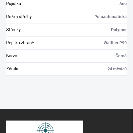
Pojistka
:
Ano
Režim střelby
:
Poloautomatická
Střenky
:
Polymer
Replika zbraně
:
Walther P99
Barva
:
Černá
Záruka
:
24 měsíců
S
t
o
p