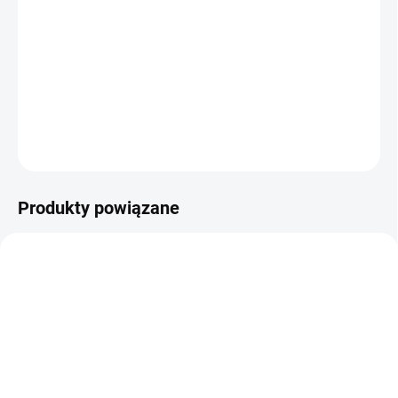
−
+
Dodaj do koszyka
Doskonała replika pistoletu Walther P99 do precyzyjnego
strzelania ołowianymi śrutami!
ZADAJ PYTANIE
POWIADOM MNIE
Produkty powiązane
✅ DOSTĘPNE
✅ DOSTĘPNE