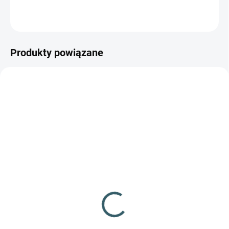
ZADAJ PYTANIE
POWIADOM MNIE
Produkty powiązane
NIEDOSTĘPNE
✅ DOSTĘPNE
(15 szt.)
Pistolet pneumatyczny
Pistolet pneumatyczny
Umarex Smith&Wesson
Umarex Beretta XX-
M&P45
Treme
618,14 zł
1 556,85 zł
Szczegóły