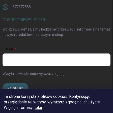
572572588
ODBIERZ NEWSLETTER
Wpisz swój e-mail, a my będziemy przesyłać ci informacje na temat
nowych produktów na naszym e-shop.
E-MAIL
Wysyłając wiadomość wyrażasz zgodę
warunki ochrony danych
osobowych
Zaloguj się
Ta strona korzysta z plików cookies. Kontynuując
przeglądanie tej witryny, wyrażasz zgodę na ich użycie.
www.streleckyraj.cz
| www.streleckyraj.sk
Więcej informacji
tutaj
.