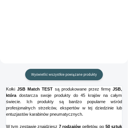
Do koszyka
Smith & Wesson M&P45 do
Beretta M 92 FS XX-Treme z
strzelania do celu z ołowianych
kompensatorem hałasu i
śrucin!
kolimatorem!
Wyświetlić wszystkie powiązane produkty
Kołki
JSB Match TEST
są produkowane przez firmę
JSB,
która
dostarcza swoje produkty do 45 krajów na całym
świecie. Ich produkty są bardzo popularne wśród
profesjonalnych strzelców, ekspertów w tej dziedzinie lub
entuzjastów karabinów pneumatycznych.
W tym zestawie znajdziesz
7 rodzajów
pelletów, po
50 sztuk