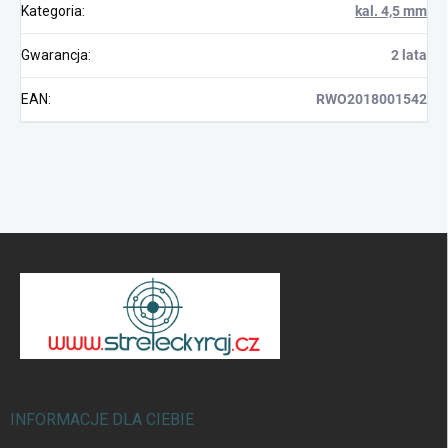
Kategoria
:
kal. 4,5 mm
Gwarancja
:
2 lata
EAN
:
RWO2018001542
S
t
o
p
k
a
INFORMACJE DLA CIEBIE